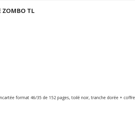
E ZOMBO TL
cartée format 46/35 de 152 pages, toilé noir, tranche dorée + coffret