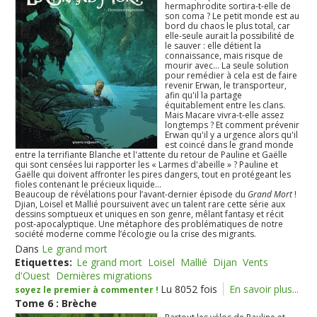
hermaphrodite sortira-t-elle de
son coma ? Le petit monde est au
bord du chaos le plus total, car
elle-seule aurait la possibilité de
le sauver : elle détient la
connaissance, mais risque de
mourir avec... La seule solution
pour remédier à cela est de faire
revenir Erwan, le transporteur,
afin qu'il la partage
équitablement entre les clans.
Mais Macare vivra-t-elle assez
longtemps ? Et comment prévenir
Erwan qu'il y a urgence alors qu'il
est coincé dans le grand monde
entre la terrifiante Blanche et l'attente du retour de Pauline et Gaëlle
qui sont censées lui rapporter les « Larmes d'abeille » ? Pauline et
Gaëlle qui doivent affronter les pires dangers, tout en protégeant les
fioles contenant le précieux liquide...
Beaucoup de révélations pour l’avant-dernier épisode du
Grand Mort
!
Djian, Loisel et Mallié poursuivent avec un talent rare cette série aux
dessins somptueux et uniques en son genre, mêlant fantasy et récit
post-apocalyptique. Une métaphore des problématiques de notre
société moderne comme l’écologie ou la crise des migrants.
Dans
Le grand mort
Etiquettes:
Le grand mort
Loisel
Mallié
Dijan
Vents
d'Ouest
Dernières migrations
Lu 8052 fois
En savoir plus...
soyez le premier à commenter !
Tome 6 : Brèche