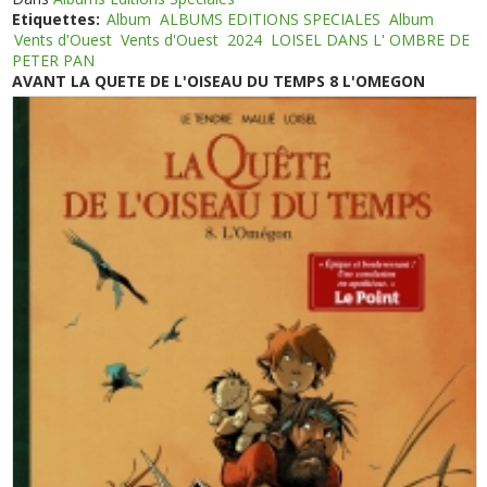
Etiquettes:
Album
ALBUMS EDITIONS SPECIALES
Album
Vents d'Ouest
Vents d'Ouest
2024
LOISEL DANS L' OMBRE DE
PETER PAN
AVANT LA QUETE DE L'OISEAU DU TEMPS 8 L'OMEGON