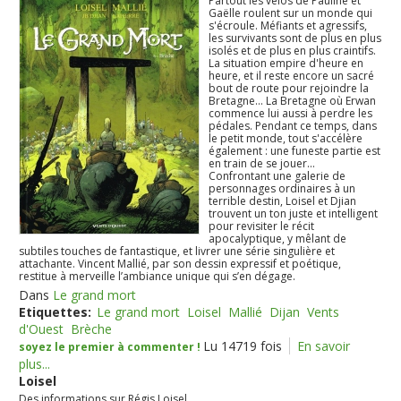
Partout les vélos de Pauline et
Gaëlle roulent sur un monde qui
s'écroule. Méfiants et agressifs,
les survivants sont de plus en plus
isolés et de plus en plus craintifs.
La situation empire d'heure en
heure, et il reste encore un sacré
bout de route pour rejoindre la
Bretagne... La Bretagne où Erwan
commence lui aussi à perdre les
pédales. Pendant ce temps, dans
le petit monde, tout s'accélère
également : une funeste partie est
en train de se jouer...
Confrontant une galerie de
personnages ordinaires à un
terrible destin, Loisel et Djian
trouvent un ton juste et intelligent
pour revisiter le récit
apocalyptique, y mêlant de
subtiles touches de fantastique, et livrer une série singulière et
attachante. Vincent Mallié, par son dessin expressif et poétique,
restitue à merveille l’ambiance unique qui s’en dégage.
Dans
Le grand mort
Etiquettes:
Le grand mort
Loisel
Mallié
Dijan
Vents
d'Ouest
Brèche
Lu 14719 fois
En savoir
soyez le premier à commenter !
plus...
Loisel
Des informations sur Régis Loisel