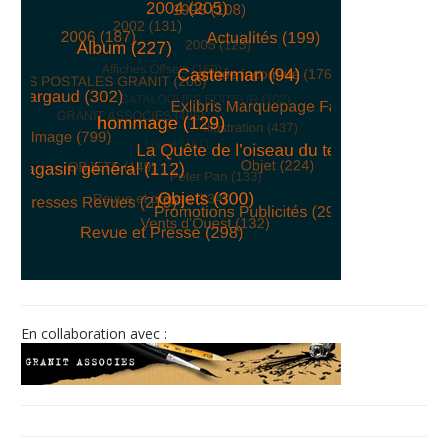
© Free
Joomla! 3 Modules
- by
VinaGecko.com
En collaboration avec :