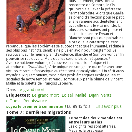
plus lentement, elles font la
rencontre de Sombre, le fils
qu’Erwan a eu avec la prêtresse
hermaphrodite. Alors que Gaëlle
se prend d’affection pour le petit,
elle le ramène accidentellement
avec elle dans le vrai monde. Ici,
plusieurs semaines ont passé et
les tensions entre Erwan et
Blanche sont plus que palpables
alors que la catastrophe s’est
répandue, que les épidémies se succèdent et que l’humanité, réduite à
ses plus bas instincts, semble ne plus en avoir pour longtemps. Se
retrouvant sur le même plan d’existence, Blanche et Sombre vont enfin
pouvoir se retrouver… Mais quelles seront les conséquences ?
Avec ce huitième volume, découvrez la conclusion épique et tant
attendue du
Grand Mort
, série unique en son genre qui mêle avec une
virtuosité rare le fantastique au récit post-apocalyptique. Un récit aussi
mystérieux qu’ambitieux, miroir des problématiques écologiques et
sociales de notre temps, et rendu somptueux par la plume de Vincent
Mallié et la palette de François Lapierre.
Dans
Le grand mort
Etiquettes:
Le grand mort
Loisel
Mallié
Dijan
Vents
d'Ouest
Renaissance
Lu 8945 fois
En savoir plus...
soyez le premier à commenter !
Tome 7 : Dernières migrations
Le sort des deux mondes est
entre leurs mains
Les dignitaires sont atterrés.
Macare, la prêtresse