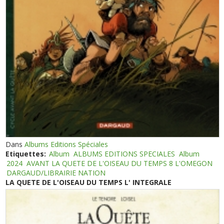
Dans
Albums Editions Spéciales
Etiquettes:
Album
ALBUMS EDITIONS SPECIALES
Album
2024
AVANT LA QUETE DE L'OISEAU DU TEMPS 8 L'OMEGON
DARGAUD/LIBRAIRIE NATION
LA QUETE DE L'OISEAU DU TEMPS L' INTEGRALE