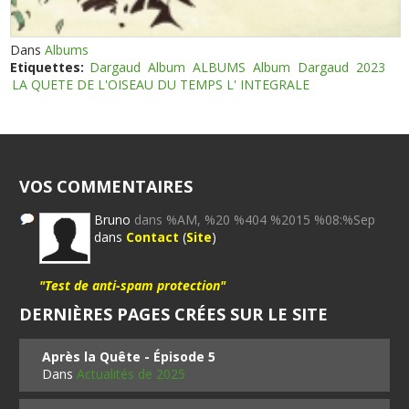
Dans
Albums
Etiquettes:
Dargaud
Album
ALBUMS
Album
Dargaud
2023
LA QUETE DE L'OISEAU DU TEMPS L' INTEGRALE
VOS COMMENTAIRES
Bruno
dans %AM, %20 %404 %2015 %08:%Sep
dans
Contact
(
Site
)
"Test de anti-spam protection"
DERNIÈRES PAGES CRÉES SUR LE SITE
Après la Quête - Épisode 5
Dans
Actualités de 2025