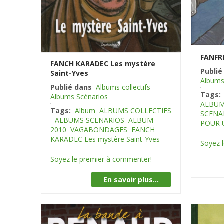
FANFR
FANCH KARADEC Les mystère
Publié
Saint-Yves
Albums
Publié dans
Albums collectifs
Tags:
Albums Scénarios
ALBUM
Tags:
Album
ALBUMS COLLECTIFS
SCENA
- ALBUMS SCENARIOS
ALBUM
POUR 
2010
VAGABONDAGES
FANCH
KARADEC Les mystère Saint-Yves
Soyez 
Soyez le premier à commenter!
En savoir plus...