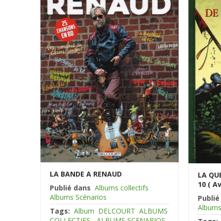
LA BANDE A RENAUD
LA QU
10 ( A
Publié dans
Albums collectifs
Albums Scénarios
Publié
Albums
Tags:
Album
DELCOURT
ALBUMS
COLLECTIFS - ALBUMS SCENARIOS