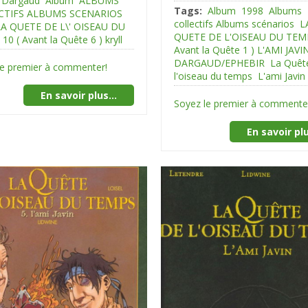
Dargaud
Album
ALBUMS
Tags:
Album
1998
Albums
CTIFS ALBUMS SCENARIOS
collectifs Albums scénarios
L
LA QUETE DE L\' OISEAU DU
QUETE DE L'OISEAU DU TEMP
0 ( Avant la Quête 6 ) kryll
Avant la Quête 1 ) L'AMI JAVI
DARGAUD/EPHEBIR
La Quêt
le premier à commenter!
l'oiseau du temps
L'ami Javin
En savoir plus...
Soyez le premier à commente
En savoir plu