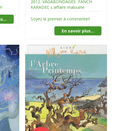
2012
VAGABONDAGES
FANCH
r!
KARADEC L'affaire malouine
Soyez le premier à commenter!
s...
En savoir plus...