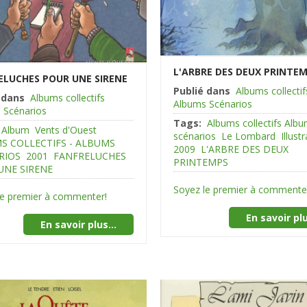
L'ARBRE DES DEUX PRINTE
ELUCHES POUR UNE SIRENE
Publié dans
Albums collectif
 dans
Albums collectifs
Albums Scénarios
 Scénarios
Tags:
Albums collectifs Alb
Album
Vents d'Ouest
scénarios
Le Lombard
Illust
S COLLECTIFS - ALBUMS
2009
L'ARBRE DES DEUX
RIOS
2001
FANFRELUCHES
PRINTEMPS
UNE SIRENE
Soyez le premier à commente
le premier à commenter!
En savoir plu
En savoir plus...