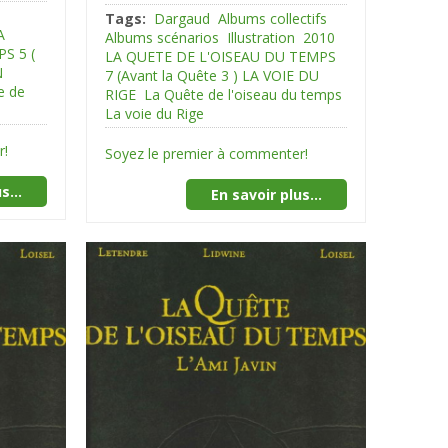
Tags:
Dargaud
Albums collectifs
A
Albums scénarios
Illustration
2010
S 5 (
LA QUETE DE L'OISEAU DU TEMPS
N
7 (Avant la Quête 3 ) LA VOIE DU
e de
RIGE
La Quête de l'oiseau du temps
La voie du Rige
r!
Soyez le premier à commenter!
s...
En savoir plus...