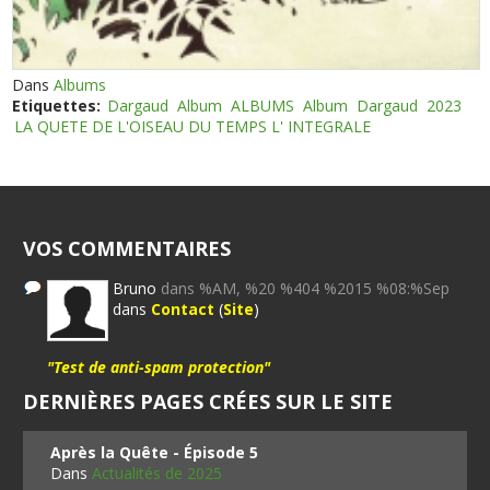
Dans
Albums
Etiquettes:
Dargaud
Album
ALBUMS
Album
Dargaud
2023
LA QUETE DE L'OISEAU DU TEMPS L' INTEGRALE
VOS COMMENTAIRES
Bruno
dans %AM, %20 %404 %2015 %08:%Sep
dans
Contact
(
Site
)
"Test de anti-spam protection"
DERNIÈRES PAGES CRÉES SUR LE SITE
Après la Quête - Épisode 5
Dans
Actualités de 2025