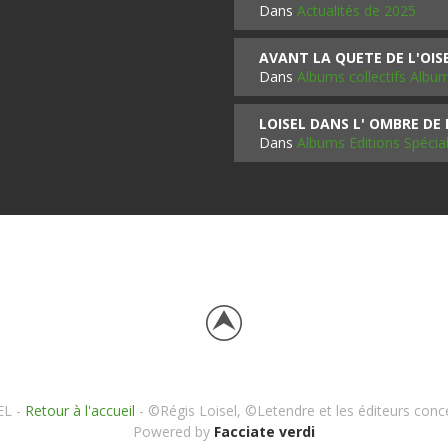
Dans
Actualités de 2025
AVANT LA QUETE DE L'OI
Dans
Albums collectifs Albu
LOISEL DANS L' OMBRE DE
Dans
Albums Editions Spécia
EL -
Retour à l'accueil
- ©Régis Loisel, ©Letendre et les éditeurs conc
Powered by
Facciate verdi