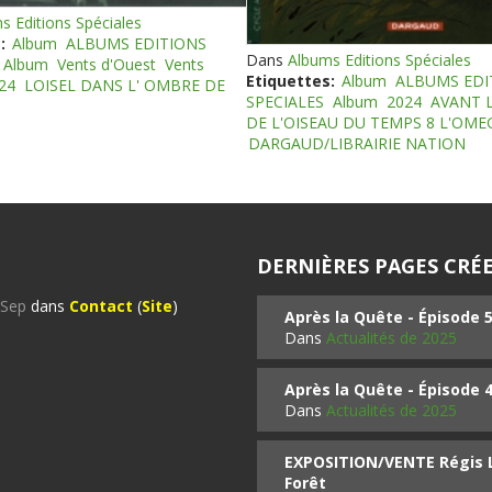
s Editions Spéciales
:
Album
ALBUMS EDITIONS
Dans
Albums Editions Spéciales
Album
Vents d'Ouest
Vents
Etiquettes:
Album
ALBUMS EDI
24
LOISEL DANS L' OMBRE DE
SPECIALES
Album
2024
AVANT 
DE L'OISEAU DU TEMPS 8 L'OM
DARGAUD/LIBRAIRIE NATION
DERNIÈRES PAGES CRÉE
%Sep
dans
Contact
(
Site
)
Après la Quête - Épisode 
Dans
Actualités de 2025
Après la Quête - Épisode 
Dans
Actualités de 2025
EXPOSITION/VENTE Régis LO
Forêt