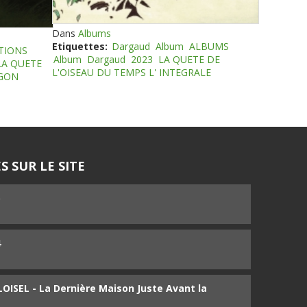
Dans
Albums
Etiquettes:
Dargaud
Album
ALBUMS
TIONS
Album
Dargaud
2023
LA QUETE DE
LA QUETE
L'OISEAU DU TEMPS L' INTEGRALE
EGON
S SUR LE SITE
5
4
ISEL - La Dernière Maison Juste Avant la