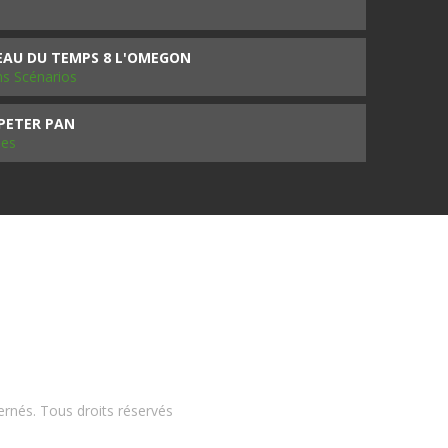
SEAU DU TEMPS 8 L'OMEGON
ms Scénarios
 PETER PAN
les
ernés. Tous droits réservés