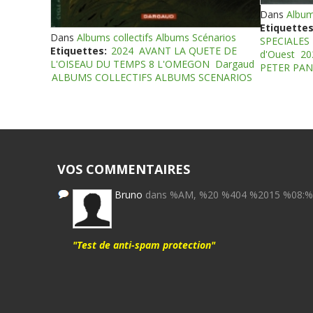
Dans
Album
Etiquettes
Dans
Albums collectifs Albums Scénarios
SPECIALES
Etiquettes:
2024
AVANT LA QUETE DE
d'Ouest
20
L'OISEAU DU TEMPS 8 L'OMEGON
Dargaud
PETER PAN
ALBUMS COLLECTIFS ALBUMS SCENARIOS
VOS COMMENTAIRES
Bruno
dans %AM, %20 %404 %2015 %08:
"Test de anti-spam protection"