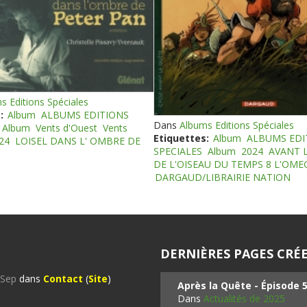
s Editions Spéciales
:
Album
ALBUMS EDITIONS
Dans
Albums Editions Spéciales
Album
Vents d'Ouest
Vents
Etiquettes:
Album
ALBUMS EDI
24
LOISEL DANS L' OMBRE DE
SPECIALES
Album
2024
AVANT 
DE L'OISEAU DU TEMPS 8 L'OM
DARGAUD/LIBRAIRIE NATION
DERNIÈRES PAGES CRÉE
%Sep
dans
Contact
(
Site
)
Après la Quête - Épisode 
Dans
Actualités de 2025