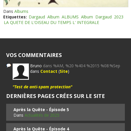
Dans
Albums
Etiquettes:
Dargaud
Album
ALBUMS
Album
Dargaud
2023
LA QUETE DE L'OISEAU DU TEMPS L' INTEGRALE
VOS COMMENTAIRES
Bruno
dans %AM, %20 %404 %2015 %08:%Sep
dans
Contact
(
Site
)
"Test de anti-spam protection"
DERNIÈRES PAGES CRÉES SUR LE SITE
Après la Quête - Épisode 5
Dans
Actualités de 2025
Après la Quête - Épisode 4