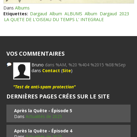
Dans
Albums
Etiquettes:
Dargaud
Album
ALBUMS
Album
Dargaud
2023
LA QUETE DE L'OISEAU DU TEMPS L' INTEGRALE
VOS COMMENTAIRES
Bruno
dans %AM, %20 %404 %2015 %08:%Sep
dans
Contact
(
Site
)
"Test de anti-spam protection"
DERNIÈRES PAGES CRÉES SUR LE SITE
Après la Quête - Épisode 5
Dans
Actualités de 2025
Après la Quête - Épisode 4
Dans
Actualités de 2025