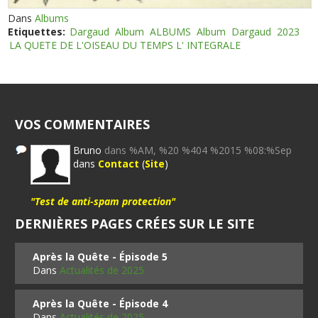
Dans
Albums
Etiquettes:
Dargaud
Album
ALBUMS
Album
Dargaud
2023
LA QUETE DE L'OISEAU DU TEMPS L' INTEGRALE
VOS COMMENTAIRES
Bruno
dans %AM, %20 %404 %2015 %08:%Sep
dans
Contact
(
Site
)
"Test de anti-spam protection"
DERNIÈRES PAGES CRÉES SUR LE SITE
Après la Quête - Épisode 5
Dans
Actualités de 2025
Après la Quête - Épisode 4
Dans
Actualités de 2025