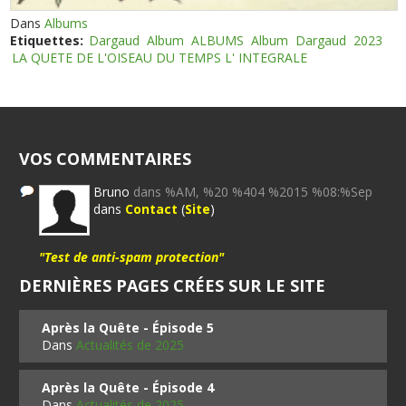
Dans
Albums
Etiquettes:
Dargaud
Album
ALBUMS
Album
Dargaud
2023
LA QUETE DE L'OISEAU DU TEMPS L' INTEGRALE
VOS COMMENTAIRES
Bruno
dans %AM, %20 %404 %2015 %08:%Sep
dans
Contact
(
Site
)
"Test de anti-spam protection"
DERNIÈRES PAGES CRÉES SUR LE SITE
Après la Quête - Épisode 5
Dans
Actualités de 2025
Après la Quête - Épisode 4
Dans
Actualités de 2025