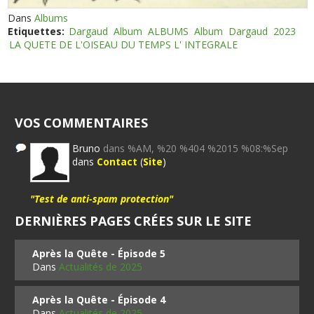
Dans
Albums
Etiquettes:
Dargaud
Album
ALBUMS
Album
Dargaud
2023
LA QUETE DE L'OISEAU DU TEMPS L' INTEGRALE
VOS COMMENTAIRES
Bruno
dans %AM, %20 %404 %2015 %08:%Sep
dans
Contact
(
Site
)
"Test de anti-spam protection"
DERNIÈRES PAGES CRÉES SUR LE SITE
Après la Quête - Épisode 5
Dans
Actualités de 2025
Après la Quête - Épisode 4
Dans
Actualités de 2025