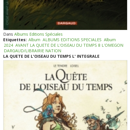
Dans
Albums Editions Spéciales
Etiquettes:
Album
ALBUMS EDITIONS SPECIALES
Album
2024
AVANT LA QUETE DE L'OISEAU DU TEMPS 8 L'OMEGON
DARGAUD/LIBRAIRIE NATION
LA QUETE DE L'OISEAU DU TEMPS L' INTEGRALE