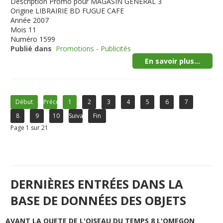
Description
Promo pour MAGASIN GENERAL 3
Origine
LIBRAIRIE BD FUGUE CAFE
Année
2007
Mois
11
Numéro
1599
Publié dans
Promotions - Publicités
En savoir plus...
Début
Précédent
1
2
3
4
5
6
7
8
9
10
Suivant
Fin
Page 1 sur 21
DERNIÈRES ENTRÉES DANS LA
BASE DE DONNÉES DES OBJETS
AVANT LA QUETE DE L'OISEAU DU TEMPS 8 L'OMEGON