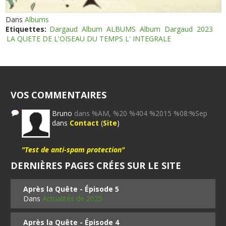
Dans
Albums
Etiquettes:
Dargaud
Album
ALBUMS
Album
Dargaud
2023
LA QUETE DE L'OISEAU DU TEMPS L' INTEGRALE
VOS COMMENTAIRES
Bruno
dans %AM, %20 %404 %2015 %08:%Sep
dans
Contact
(
Site
)
"Test de anti-spam protection"
DERNIÈRES PAGES CRÉES SUR LE SITE
Après la Quête - Épisode 5
Dans
Actualités de 2025
Après la Quête - Épisode 4