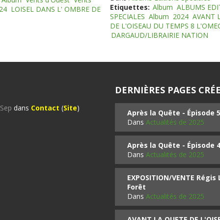
Etiquettes:
Album
ALBUMS EDI
24
LOISEL DANS L' OMBRE DE
SPECIALES
Album
2024
AVANT 
DE L'OISEAU DU TEMPS 8 L'OM
DARGAUD/LIBRAIRIE NATION
DERNIÈRES PAGES CRÉE
%Sep
dans
Contact
(
Site
)
Après la Quête - Épisode 
Dans
Actualités de 2025
Après la Quête - Épisode 
Dans
Actualités de 2025
EXPOSITION/VENTE Régis LO
Forêt
Dans
Actualités de 2025
AVANT LA QUETE DE L'OI