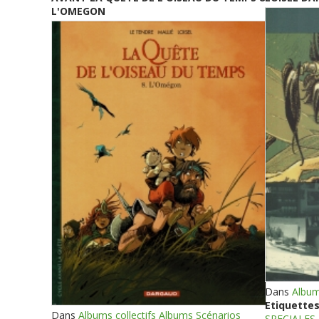
L'OMEGON
Dans
Album
Etiquettes
Dans
Albums collectifs Albums Scénarios
SPECIALES