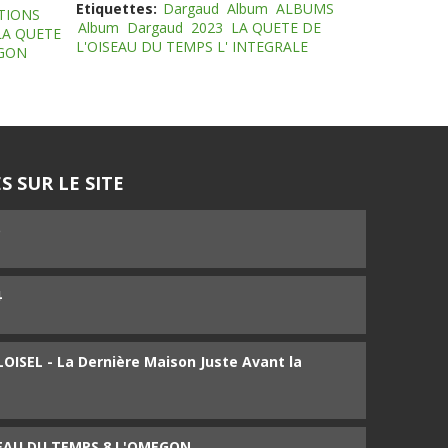
Etiquettes:
Dargaud
Album
ALBUMS
TIONS
Album
Dargaud
2023
LA QUETE DE
LA QUETE
L'OISEAU DU TEMPS L' INTEGRALE
EGON
S SUR LE SITE
5
4
ISEL - La Dernière Maison Juste Avant la
SEAU DU TEMPS 8 L'OMEGON