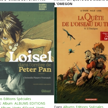
L'OMEGON
s Editions Spéciales
:
Album
ALBUMS EDITIONS
Dans
Albums Editions Spéciales
Album
Vents d'Ouest
Vents