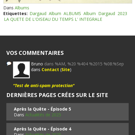
Dans
Albums
Etiquettes:
Dargaud
Album
ALBUMS
Album
Dargaud
2023
LA QUETE DE L'OISEAU DU TEMPS L' INTEGRALE
VOS COMMENTAIRES
Bruno
dans %AM, %20 %404 %2015 %08:%Sep
dans
Contact
(
Site
)
"Test de anti-spam protection"
DERNIÈRES PAGES CRÉES SUR LE SITE
Après la Quête - Épisode 5
Dans
Actualités de 2025
Après la Quête - Épisode 4
Dans
Actualités de 2025