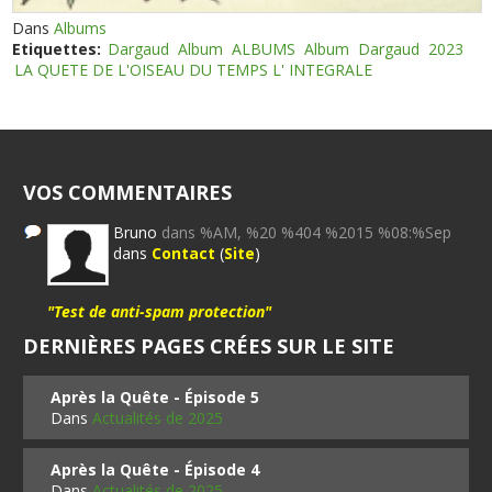
Dans
Albums
Etiquettes:
Dargaud
Album
ALBUMS
Album
Dargaud
2023
LA QUETE DE L'OISEAU DU TEMPS L' INTEGRALE
VOS COMMENTAIRES
Bruno
dans %AM, %20 %404 %2015 %08:%Sep
dans
Contact
(
Site
)
"Test de anti-spam protection"
DERNIÈRES PAGES CRÉES SUR LE SITE
Après la Quête - Épisode 5
Dans
Actualités de 2025
Après la Quête - Épisode 4
Dans
Actualités de 2025