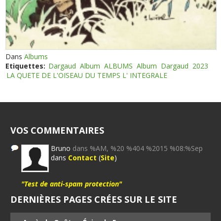
Dans
Albums
Etiquettes:
Dargaud
Album
ALBUMS
Album
Dargaud
2023
LA QUETE DE L'OISEAU DU TEMPS L' INTEGRALE
VOS COMMENTAIRES
Bruno
dans %AM, %20 %404 %2015 %08:%Sep
dans
Contact
(
Site
)
"Test de anti-spam protection"
DERNIÈRES PAGES CRÉES SUR LE SITE