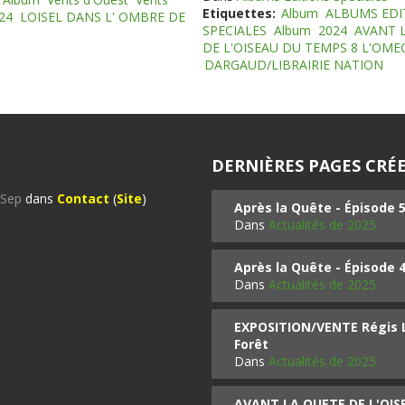
Etiquettes:
Album
ALBUMS EDI
24
LOISEL DANS L' OMBRE DE
SPECIALES
Album
2024
AVANT 
DE L'OISEAU DU TEMPS 8 L'OM
DARGAUD/LIBRAIRIE NATION
DERNIÈRES PAGES CRÉE
%Sep
dans
Contact
(
Site
)
Après la Quête - Épisode 
Dans
Actualités de 2025
Après la Quête - Épisode 
Dans
Actualités de 2025
EXPOSITION/VENTE Régis LO
Forêt
Dans
Actualités de 2025
AVANT LA QUETE DE L'OI