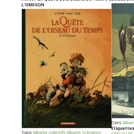
L'OMEGON
Dans
Album
Etiquettes
Dans
Albums collectifs Albums Scénarios
SPECIALES