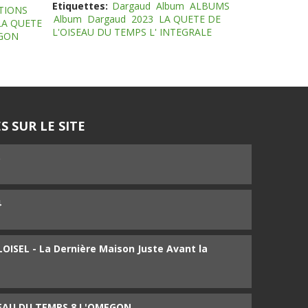
Etiquettes:
Dargaud
Album
ALBUMS
TIONS
Album
Dargaud
2023
LA QUETE DE
LA QUETE
L'OISEAU DU TEMPS L' INTEGRALE
EGON
S SUR LE SITE
5
4
ISEL - La Dernière Maison Juste Avant la
SEAU DU TEMPS 8 L'OMEGON