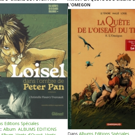
L'OMEGON
s Editions Spéciales
:
Album
ALBUMS EDITIONS
Dans
Albums Editions Spéciales
Album
Vents d'Ouest
Vents