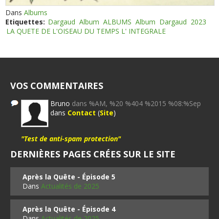
Dans
Albums
Etiquettes:
Dargaud
Album
ALBUMS
Album
Dargaud
2023
LA QUETE DE L'OISEAU DU TEMPS L' INTEGRALE
VOS COMMENTAIRES
Bruno
dans %AM, %20 %404 %2015 %08:%Sep
dans
Contact
(
Site
)
"Test de anti-spam protection"
DERNIÈRES PAGES CRÉES SUR LE SITE
Après la Quête - Épisode 5
Dans
Actualités de 2025
Après la Quête - Épisode 4
Dans
Actualités de 2025