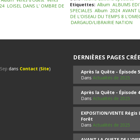
Etiquettes:
Album
ALBUMS EDI
24
LOISEL DANS L' OMBRE DE
SPECIALES
Album
2024
AVANT 
DE L'OISEAU DU TEMPS 8 L'OM
DARGAUD/LIBRAIRIE NATION
DERNIÈRES PAGES CRÉE
%Sep
dans
Contact
(
Site
)
Après la Quête - Épisode 
Dans
Actualités de 2025
Après la Quête - Épisode 
Dans
Actualités de 2025
EXPOSITION/VENTE Régis LO
Forêt
Dans
Actualités de 2025
AVANT LA QUETE DE L'OI