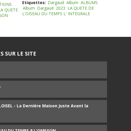
Etiquettes:
Dargaud
Album
ALBUMS
TIONS
Album
Dargaud
2023
LA QUETE DE
LA QUETE
L'OISEAU DU TEMPS L' INTEGRALE
EGON
S SUR LE SITE
5
4
ISEL - La Dernière Maison Juste Avant la
SEAU DU TEMPS 8 L'OMEGON