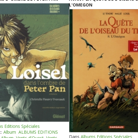
L'OMEGON
s Editions Spéciales
:
Album
ALBUMS EDITIONS
Dans
Albums Editions Spéciales
Album
Vents d'Ouest
Vents