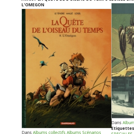
L'OMEGON
Dans
Album
Etiquettes
Dans
Albums collectifs Albums Scénarios
SPECIALES