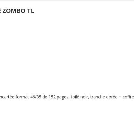
E ZOMBO TL
cartée format 46/35 de 152 pages, toilé noir, tranche dorée + coffret