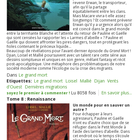
revenir Erwan, le transporteur,
afin qu'il la partage
équitablement entre les clans.
Mais Macare vivra-t-elle assez
longtemps ? Et comment prévenir
Erwan qu'il y a urgence alors qu'il
est coincé dans le grand monde
entre la terrifiante Blanche et l'attente du retour de Pauline et Gaëlle
qui sont censées lui rapporter les « Larmes d'abeille » ? Pauline et
Gaëlle qui doivent affronter les pires dangers, tout en protégeant les
fioles contenant le précieux liquide...
Beaucoup de révélations pour l’avant-dernier épisode du
Grand Mort
!
Djian, Loisel et Mallié poursuivent avec un talent rare cette série aux
dessins somptueux et uniques en son genre, mêlant fantasy et récit
post-apocalyptique. Une métaphore des problématiques de notre
société moderne comme l’écologie ou la crise des migrants.
Dans
Le grand mort
Etiquettes:
Le grand mort
Loisel
Mallié
Dijan
Vents
d'Ouest
Dernières migrations
Lu 8058 fois
En savoir plus...
soyez le premier à commenter !
Tome 8 : Renaissance
Un monde pour en sauver un
autre ?
Pour échapper à leurs
agresseurs, Pauline et Gaëlle
n’ont eu d’autre choix que de se
réfugier dans le Petit Monde à
l’aide des larmes d’abeille. Dans
cet endroit où le temps s’écoule