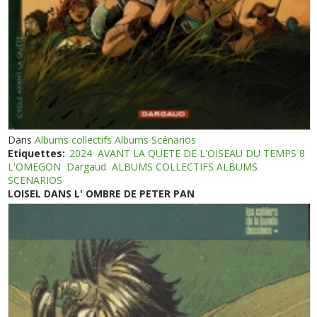
Dans
Albums collectifs Albums Scénarios
Etiquettes:
2024
AVANT LA QUETE DE L'OISEAU DU TEMPS 8
L'OMEGON
Dargaud
ALBUMS COLLECTIFS ALBUMS
SCENARIOS
LOISEL DANS L' OMBRE DE PETER PAN