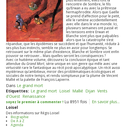
plus lentement, elles font la
rencontre de Sombre, le fils
qu’Erwan a eu avec la prêtresse
hermaphrodite. Alors que Gaëlle
se prend d’affection pour le petit,
elle le ramène accidentellement
avec elle dans le vrai monde. Ici,
plusieurs semaines ont passé et
les tensions entre Erwan et
Blanche sont plus que palpables
alors que la catastrophe s’est
répandue, que les épidémies se succèdent et que l’humanité, réduite à
ses plus bas instincts, semble ne plus en avoir pour longtemps. Se
retrouvant sur le même plan d’existence, Blanche et Sombre vont enfin
pouvoir se retrouver… Mais quelles seront les conséquences ?
Avec ce huitième volume, découvrez la conclusion épique et tant
attendue du
Grand Mort
, série unique en son genre qui mêle avec une
virtuosité rare le fantastique au récit post-apocalyptique. Un récit aussi
mystérieux qu’ambitieux, miroir des problématiques écologiques et
sociales de notre temps, et rendu somptueux par la plume de Vincent
Mallié et la palette de François Lapierre.
Dans
Le grand mort
Etiquettes:
Le grand mort
Loisel
Mallié
Dijan
Vents
d'Ouest
Renaissance
Lu 8951 fois
En savoir plus...
soyez le premier à commenter !
Loisel
Des informations sur Régis Loisel
Biographie
De A à Z
Agenda