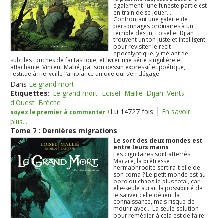
également : une funeste partie est
en train de se jouer...
Confrontant une galerie de
personnages ordinaires à un
terrible destin, Loisel et Djian
trouvent un ton juste et intelligent
pour revisiter le récit
apocalyptique, y mêlant de
subtiles touches de fantastique, et livrer une série singulière et
attachante. Vincent Mallié, par son dessin expressif et poétique,
restitue à merveille l’ambiance unique qui s’en dégage.
Dans
Le grand mort
Etiquettes:
Le grand mort
Loisel
Mallié
Dijan
Vents
d'Ouest
Brèche
Lu 14727 fois
En savoir
soyez le premier à commenter !
plus...
Tome 7 : Dernières migrations
Le sort des deux mondes est
entre leurs mains
Les dignitaires sont atterrés.
Macare, la prêtresse
hermaphrodite sortira-t-elle de
son coma ? Le petit monde est au
bord du chaos le plus total, car
elle-seule aurait la possibilité de
le sauver : elle détient la
connaissance, mais risque de
mourir avec... La seule solution
pour remédier à cela est de faire