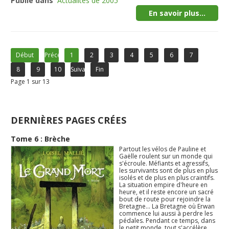
Publié dans
Actualités de 2005
En savoir plus...
Début
Précédent
1
2
3
4
5
6
7
8
9
10
Suivant
Fin
Page 1 sur 13
DERNIÈRES PAGES CRÉES
Tome 6 : Brèche
Partout les vélos de Pauline et
Gaëlle roulent sur un monde qui
s'écroule. Méfiants et agressifs,
les survivants sont de plus en plus
isolés et de plus en plus craintifs.
La situation empire d'heure en
heure, et il reste encore un sacré
bout de route pour rejoindre la
Bretagne... La Bretagne où Erwan
commence lui aussi à perdre les
pédales. Pendant ce temps, dans
le petit monde, tout s'accélère