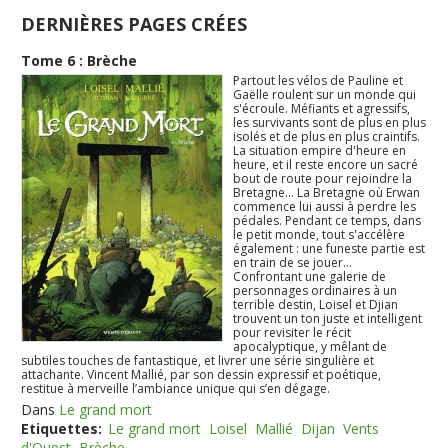
DERNIÈRES PAGES CRÉES
Tome 6 : Brèche
Partout les vélos de Pauline et
Gaëlle roulent sur un monde qui
s'écroule. Méfiants et agressifs,
les survivants sont de plus en plus
isolés et de plus en plus craintifs.
La situation empire d'heure en
heure, et il reste encore un sacré
bout de route pour rejoindre la
Bretagne... La Bretagne où Erwan
commence lui aussi à perdre les
pédales. Pendant ce temps, dans
le petit monde, tout s'accélère
également : une funeste partie est
en train de se jouer...
Confrontant une galerie de
personnages ordinaires à un
terrible destin, Loisel et Djian
trouvent un ton juste et intelligent
pour revisiter le récit
apocalyptique, y mêlant de
subtiles touches de fantastique, et livrer une série singulière et
attachante. Vincent Mallié, par son dessin expressif et poétique,
restitue à merveille l’ambiance unique qui s’en dégage.
Dans
Le grand mort
Etiquettes:
Le grand mort
Loisel
Mallié
Dijan
Vents
d'Ouest
Brèche