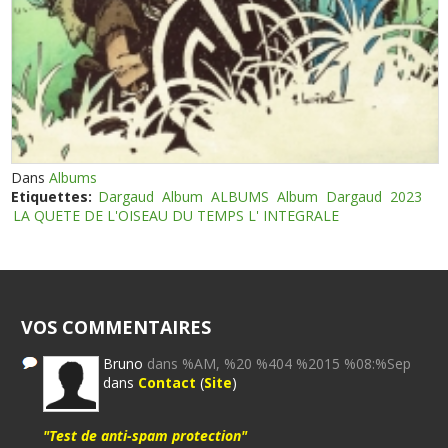
Dans
Albums
Etiquettes:
Dargaud
Album
ALBUMS
Album
Dargaud
2023
LA QUETE DE L'OISEAU DU TEMPS L' INTEGRALE
VOS COMMENTAIRES
Bruno
dans %AM, %20 %404 %2015 %08:%Sep
dans
Contact
(
Site
)
"Test de anti-spam protection"