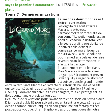
Lu 14728 fois
En savoir
soyez le premier à commenter !
plus...
Tome 7 : Dernières migrations
Le sort des deux mondes est
entre leurs mains
Les dignitaires sont atterrés.
Macare, la prêtresse
hermaphrodite sortira-t-elle de
son coma ? Le petit monde est au
bord du chaos le plus total, car
elle-seule aurait la possibilité de
le sauver : elle détient la
connaissance, mais risque de
mourir avec... La seule solution
pour remédier à cela est de faire
revenir Erwan, le transporteur,
afin qu'il la partage
équitablement entre les clans.
Mais Macare vivra-t-elle assez
longtemps ? Et comment prévenir
Erwan qu'il y a urgence alors qu'il
est coincé dans le grand monde
entre la terrifiante Blanche et l'attente du retour de Pauline et Gaëlle
qui sont censées lui rapporter les « Larmes d'abeille » ? Pauline et
Gaëlle qui doivent affronter les pires dangers, tout en protégeant les
fioles contenant le précieux liquide...
Beaucoup de révélations pour l’avant-dernier épisode du
Grand Mort
!
Djian, Loisel et Mallié poursuivent avec un talent rare cette série aux
dessins somptueux et uniques en son genre, mêlant fantasy et récit
post-apocalyptique. Une métaphore des problématiques de notre