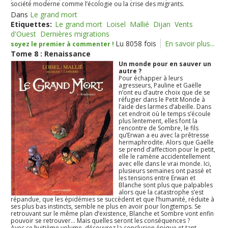
société moderne comme l’écologie ou la crise des migrants.
Dans
Le grand mort
Etiquettes:
Le grand mort
Loisel
Mallié
Dijan
Vents
d'Ouest
Dernières migrations
Lu 8058 fois
En savoir plus...
soyez le premier à commenter !
Tome 8 : Renaissance
Un monde pour en sauver un
autre ?
Pour échapper à leurs
agresseurs, Pauline et Gaëlle
n’ont eu d’autre choix que de se
réfugier dans le Petit Monde à
l’aide des larmes d’abeille. Dans
cet endroit où le temps s’écoule
plus lentement, elles font la
rencontre de Sombre, le fils
qu’Erwan a eu avec la prêtresse
hermaphrodite. Alors que Gaëlle
se prend d’affection pour le petit,
elle le ramène accidentellement
avec elle dans le vrai monde. Ici,
plusieurs semaines ont passé et
les tensions entre Erwan et
Blanche sont plus que palpables
alors que la catastrophe s’est
répandue, que les épidémies se succèdent et que l’humanité, réduite à
ses plus bas instincts, semble ne plus en avoir pour longtemps. Se
retrouvant sur le même plan d’existence, Blanche et Sombre vont enfin
pouvoir se retrouver… Mais quelles seront les conséquences ?
Avec ce huitième volume, découvrez la conclusion épique et tant