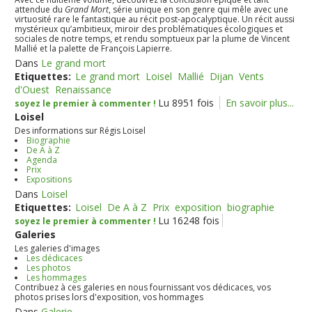
attendue du
Grand Mort
, série unique en son genre qui mêle avec une
virtuosité rare le fantastique au récit post-apocalyptique. Un récit aussi
mystérieux qu’ambitieux, miroir des problématiques écologiques et
sociales de notre temps, et rendu somptueux par la plume de Vincent
Mallié et la palette de François Lapierre.
Dans
Le grand mort
Etiquettes:
Le grand mort
Loisel
Mallié
Dijan
Vents
d'Ouest
Renaissance
Lu 8951 fois
En savoir plus...
soyez le premier à commenter !
Loisel
Des informations sur Régis Loisel
Biographie
De A à Z
Agenda
Prix
Expositions
Dans
Loisel
Etiquettes:
Loisel
De A à Z
Prix
exposition
biographie
Lu 16248 fois
soyez le premier à commenter !
Galeries
Les galeries d'images
Les dédicaces
Les photos
Les hommages
Contribuez à ces galeries en nous fournissant vos dédicaces, vos
photos prises lors d'exposition, vos hommages
Dans
Galerie