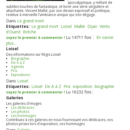
apocalyptique, y mêlant de
subtiles touches de fantastique, et livrer une série singulière et
attachante. Vincent Mallié, par son dessin expressif et poétique,
restitue à merveille l’ambiance unique qui s’en dégage.
Dans
Le grand mort
Etiquettes:
Le grand mort
Loisel
Mallié
Dijan
Vents
d'Ouest
Brèche
Lu 14711 fois
En savoir
soyez le premier à commenter !
plus...
Loisel
Des informations sur Régis Loisel
Biographie
De A à Z
Agenda
Prix
Expositions
Dans
Loisel
Etiquettes:
Loisel
De A à Z
Prix
exposition
biographie
Lu 16232 fois
soyez le premier à commenter !
Galeries
Les galeries d'images
Les dédicaces
Les photos
Les hommages
Contribuez à ces galeries en nous fournissant vos dédicaces, vos
photos prises lors d'exposition, vos hommages
Dans
Galerie