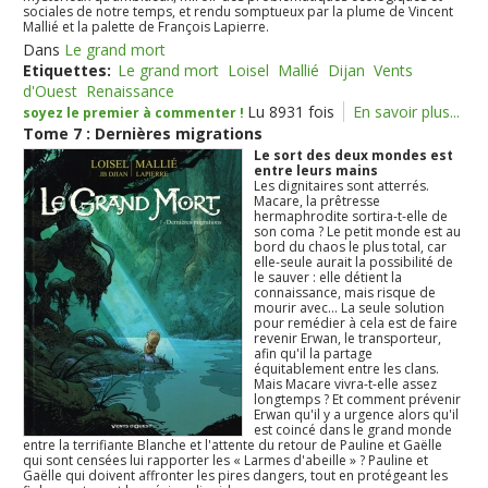
sociales de notre temps, et rendu somptueux par la plume de Vincent
Mallié et la palette de François Lapierre.
Dans
Le grand mort
Etiquettes:
Le grand mort
Loisel
Mallié
Dijan
Vents
d'Ouest
Renaissance
Lu 8931 fois
En savoir plus...
soyez le premier à commenter !
Tome 7 : Dernières migrations
Le sort des deux mondes est
entre leurs mains
Les dignitaires sont atterrés.
Macare, la prêtresse
hermaphrodite sortira-t-elle de
son coma ? Le petit monde est au
bord du chaos le plus total, car
elle-seule aurait la possibilité de
le sauver : elle détient la
connaissance, mais risque de
mourir avec... La seule solution
pour remédier à cela est de faire
revenir Erwan, le transporteur,
afin qu'il la partage
équitablement entre les clans.
Mais Macare vivra-t-elle assez
longtemps ? Et comment prévenir
Erwan qu'il y a urgence alors qu'il
est coincé dans le grand monde
entre la terrifiante Blanche et l'attente du retour de Pauline et Gaëlle
qui sont censées lui rapporter les « Larmes d'abeille » ? Pauline et
Gaëlle qui doivent affronter les pires dangers, tout en protégeant les