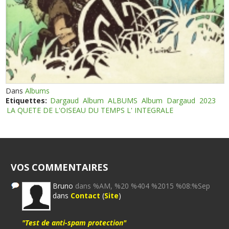
Dans
Albums
Etiquettes:
Dargaud
Album
ALBUMS
Album
Dargaud
2023
LA QUETE DE L'OISEAU DU TEMPS L' INTEGRALE
VOS COMMENTAIRES
Bruno
dans %AM, %20 %404 %2015 %08:%Sep
dans
Contact
(
Site
)
"Test de anti-spam protection"