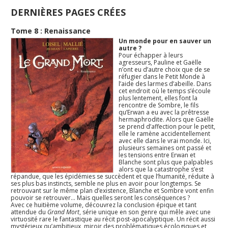
DERNIÈRES PAGES CRÉES
Tome 8 : Renaissance
Un monde pour en sauver un
autre ?
Pour échapper à leurs
agresseurs, Pauline et Gaëlle
n’ont eu d’autre choix que de se
réfugier dans le Petit Monde à
l’aide des larmes d’abeille. Dans
cet endroit où le temps s’écoule
plus lentement, elles font la
rencontre de Sombre, le fils
qu’Erwan a eu avec la prêtresse
hermaphrodite. Alors que Gaëlle
se prend d’affection pour le petit,
elle le ramène accidentellement
avec elle dans le vrai monde. Ici,
plusieurs semaines ont passé et
les tensions entre Erwan et
Blanche sont plus que palpables
alors que la catastrophe s’est
répandue, que les épidémies se succèdent et que l’humanité, réduite à
ses plus bas instincts, semble ne plus en avoir pour longtemps. Se
retrouvant sur le même plan d’existence, Blanche et Sombre vont enfin
pouvoir se retrouver… Mais quelles seront les conséquences ?
Avec ce huitième volume, découvrez la conclusion épique et tant
attendue du
Grand Mort
, série unique en son genre qui mêle avec une
virtuosité rare le fantastique au récit post-apocalyptique. Un récit aussi
mystérieux qu’ambitieux, miroir des problématiques écologiques et