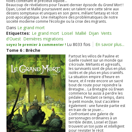
fioles contenant le précieux liquide...
Beaucoup de révélations pour l’avant-dernier épisode du
Grand Mort
!
Djian, Loisel et Mallié poursuivent avec un talent rare cette série aux
dessins somptueux et uniques en son genre, mêlant fantasy et récit
post-apocalyptique. Une métaphore des problématiques de notre
société moderne comme l’écologie ou la crise des migrants.
Dans
Le grand mort
Etiquettes:
Le grand mort
Loisel
Mallié
Dijan
Vents
d'Ouest
Dernières migrations
Lu 8033 fois
En savoir plus...
soyez le premier à commenter !
Tome 6 : Brèche
Partout les vélos de Pauline et
Gaëlle roulent sur un monde qui
s'écroule. Méfiants et agressifs,
les survivants sont de plus en plus
isolés et de plus en plus craintifs.
La situation empire d'heure en
heure, et il reste encore un sacré
bout de route pour rejoindre la
Bretagne... La Bretagne où Erwan
commence lui aussi à perdre les
pédales. Pendant ce temps, dans
le petit monde, tout s'accélère
également : une funeste partie est
en train de se jouer...
Confrontant une galerie de
personnages ordinaires à un
terrible destin, Loisel et Djian
trouvent un ton juste et intelligent
pour revisiter le récit