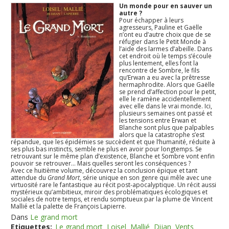
Un monde pour en sauver un
autre ?
Pour échapper à leurs
agresseurs, Pauline et Gaëlle
n’ont eu d’autre choix que de se
réfugier dans le Petit Monde à
l’aide des larmes d’abeille. Dans
cet endroit où le temps s’écoule
plus lentement, elles font la
rencontre de Sombre, le fils
qu’Erwan a eu avec la prêtresse
hermaphrodite. Alors que Gaëlle
se prend d’affection pour le petit,
elle le ramène accidentellement
avec elle dans le vrai monde. Ici,
plusieurs semaines ont passé et
les tensions entre Erwan et
Blanche sont plus que palpables
alors que la catastrophe s’est
répandue, que les épidémies se succèdent et que l’humanité, réduite à
ses plus bas instincts, semble ne plus en avoir pour longtemps. Se
retrouvant sur le même plan d’existence, Blanche et Sombre vont enfin
pouvoir se retrouver… Mais quelles seront les conséquences ?
Avec ce huitième volume, découvrez la conclusion épique et tant
attendue du
Grand Mort
, série unique en son genre qui mêle avec une
virtuosité rare le fantastique au récit post-apocalyptique. Un récit aussi
mystérieux qu’ambitieux, miroir des problématiques écologiques et
sociales de notre temps, et rendu somptueux par la plume de Vincent
Mallié et la palette de François Lapierre.
Dans
Le grand mort
Etiquettes:
Le grand mort
Loisel
Mallié
Dijan
Vents