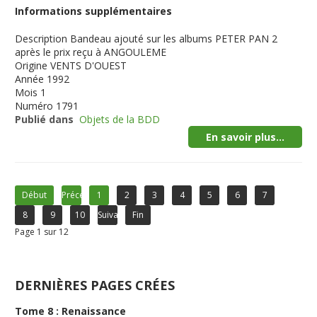
Informations supplémentaires
Description
Bandeau ajouté sur les albums PETER PAN 2
après le prix reçu à ANGOULEME
Origine
VENTS D'OUEST
Année
1992
Mois
1
Numéro
1791
Publié dans
Objets de la BDD
En savoir plus...
Début
Précédent
1
2
3
4
5
6
7
8
9
10
Suivant
Fin
Page 1 sur 12
DERNIÈRES PAGES CRÉES
Tome 8 : Renaissance