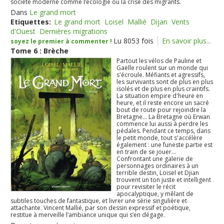
société moderne comme l’écologie ou la crise des migrants.
Dans
Le grand mort
Etiquettes:
Le grand mort
Loisel
Mallié
Dijan
Vents
d'Ouest
Dernières migrations
Lu 8053 fois
En savoir plus...
soyez le premier à commenter !
Tome 6 : Brèche
Partout les vélos de Pauline et
Gaëlle roulent sur un monde qui
s'écroule. Méfiants et agressifs,
les survivants sont de plus en plus
isolés et de plus en plus craintifs.
La situation empire d'heure en
heure, et il reste encore un sacré
bout de route pour rejoindre la
Bretagne... La Bretagne où Erwan
commence lui aussi à perdre les
pédales. Pendant ce temps, dans
le petit monde, tout s'accélère
également : une funeste partie est
en train de se jouer...
Confrontant une galerie de
personnages ordinaires à un
terrible destin, Loisel et Djian
trouvent un ton juste et intelligent
pour revisiter le récit
apocalyptique, y mêlant de
subtiles touches de fantastique, et livrer une série singulière et
attachante. Vincent Mallié, par son dessin expressif et poétique,
restitue à merveille l’ambiance unique qui s’en dégage.