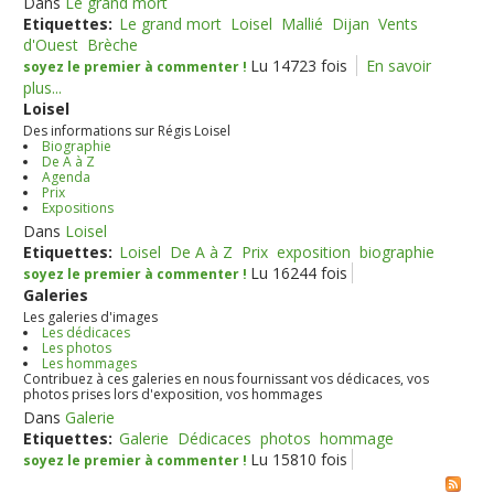
Dans
Le grand mort
Etiquettes:
Le grand mort
Loisel
Mallié
Dijan
Vents
d'Ouest
Brèche
Lu 14723 fois
En savoir
soyez le premier à commenter !
plus...
Loisel
Des informations sur Régis Loisel
Biographie
De A à Z
Agenda
Prix
Expositions
Dans
Loisel
Etiquettes:
Loisel
De A à Z
Prix
exposition
biographie
Lu 16244 fois
soyez le premier à commenter !
Galeries
Les galeries d'images
Les dédicaces
Les photos
Les hommages
Contribuez à ces galeries en nous fournissant vos dédicaces, vos
photos prises lors d'exposition, vos hommages
Dans
Galerie
Etiquettes:
Galerie
Dédicaces
photos
hommage
Lu 15810 fois
soyez le premier à commenter !