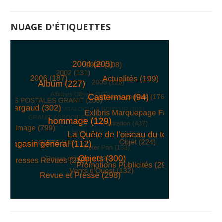
NUAGE D'ÉTIQUETTES
© Free
Joomla! 3 Modules
- by
VinaGecko.com