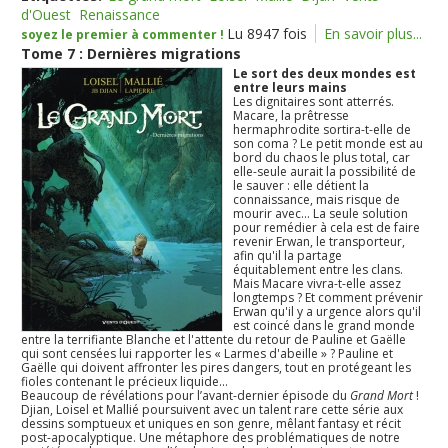
d'Ouest
Renaissance
Lu 8947 fois
En savoir plus...
soyez le premier à commenter !
Tome 7 : Dernières migrations
Le sort des deux mondes est
entre leurs mains
Les dignitaires sont atterrés.
Macare, la prêtresse
hermaphrodite sortira-t-elle de
son coma ? Le petit monde est au
bord du chaos le plus total, car
elle-seule aurait la possibilité de
le sauver : elle détient la
connaissance, mais risque de
mourir avec... La seule solution
pour remédier à cela est de faire
revenir Erwan, le transporteur,
afin qu'il la partage
équitablement entre les clans.
Mais Macare vivra-t-elle assez
longtemps ? Et comment prévenir
Erwan qu'il y a urgence alors qu'il
est coincé dans le grand monde
entre la terrifiante Blanche et l'attente du retour de Pauline et Gaëlle
qui sont censées lui rapporter les « Larmes d'abeille » ? Pauline et
Gaëlle qui doivent affronter les pires dangers, tout en protégeant les
fioles contenant le précieux liquide...
Beaucoup de révélations pour l’avant-dernier épisode du
Grand Mort
!
Djian, Loisel et Mallié poursuivent avec un talent rare cette série aux
dessins somptueux et uniques en son genre, mêlant fantasy et récit
post-apocalyptique. Une métaphore des problématiques de notre