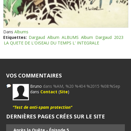
Dans
Albums
Etiquettes:
Dargaud
Album
ALBUMS
Album
Dargaud
2023
LA QUETE DE L'OISEAU DU TEMPS L' INTEGRALE
VOS COMMENTAIRES
Bruno
dans %AM, %20 %404 %2015 %08:%Sep
dans
Contact
(
Site
)
"Test de anti-spam protection"
DERNIÈRES PAGES CRÉES SUR LE SITE
Après la Quête - Épisode 5