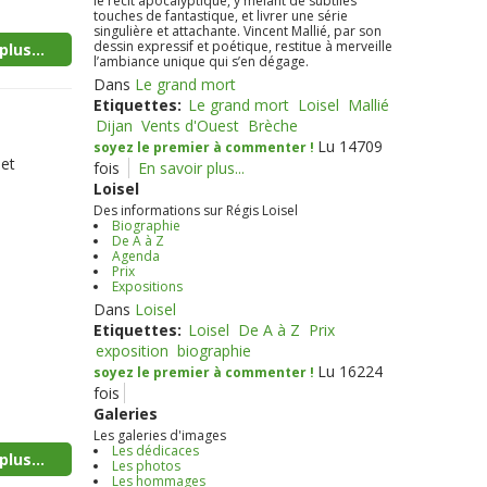
le récit apocalyptique, y mêlant de subtiles
touches de fantastique, et livrer une série
singulière et attachante. Vincent Mallié, par son
dessin expressif et poétique, restitue à merveille
plus...
l’ambiance unique qui s’en dégage.
Dans
Le grand mort
Etiquettes:
Le grand mort
Loisel
Mallié
Dijan
Vents d'Ouest
Brèche
Lu 14709
soyez le premier à commenter !
 et
fois
En savoir plus...
Loisel
Des informations sur Régis Loisel
Biographie
De A à Z
Agenda
Prix
Expositions
Dans
Loisel
Etiquettes:
Loisel
De A à Z
Prix
exposition
biographie
Lu 16224
soyez le premier à commenter !
fois
Galeries
Les galeries d'images
Les dédicaces
plus...
Les photos
Les hommages