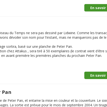
En savoir 
l'Oiseau du Temps ne sera pas dessiné par Lidwine. Comme les transac
uvons dévoiler son nom pour l'instant, mais ne manquerons pas de le 
ge sortira, basé sur une planche de Peter Pan.
on chez Attakus , sera tiré à 50 exemplaires (le contrat vient d'être s
te en avant-première les premières planches du prochain Peter Pan.
En savoir 
r Pan
e de Peter Pan, et entame la mise en couleur et la couverture. Le six
pages. La sortie est prévue pour le mois de
septembre 2004
. Un tirag