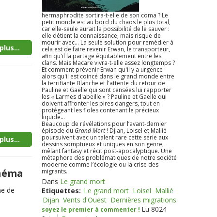
hermaphrodite sortira-t-elle de son coma ? Le
petit monde est au bord du chaos le plus total,
car elle-seule aurait la possibilité de le sauver :
elle détient la connaissance, mais risque de
mourir avec... La seule solution pour remédier à
plus...
cela est de faire revenir Erwan, le transporteur,
afin qu'il la partage équitablement entre les
clans. Mais Macare vivra-t-elle assez longtemps ?
Et comment prévenir Erwan qu'il y a urgence
alors qu'il est coincé dans le grand monde entre
la terrifiante Blanche et l'attente du retour de
Pauline et Gaëlle qui sont censées lui rapporter
les « Larmes d'abeille » ? Pauline et Gaëlle qui
doivent affronter les pires dangers, tout en
protégeant les fioles contenant le précieux
liquide...
Beaucoup de révélations pour l’avant-dernier
épisode du
Grand Mort
! Djian, Loisel et Mallié
poursuivent avec un talent rare cette série aux
plus...
dessins somptueux et uniques en son genre,
mêlant fantasy et récit post-apocalyptique. Une
métaphore des problématiques de notre société
moderne comme l’écologie ou la crise des
inéma
migrants.
Dans
Le grand mort
me de
Etiquettes:
Le grand mort
Loisel
Mallié
Dijan
Vents d'Ouest
Dernières migrations
Lu 8024
soyez le premier à commenter !