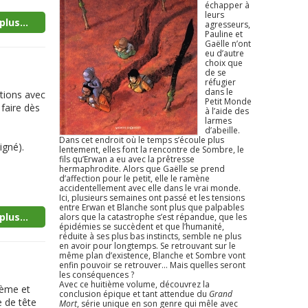
échapper à
leurs
plus...
agresseurs,
Pauline et
Gaëlle n’ont
eu d’autre
choix que
de se
réfugier
dans le
tions avec
Petit Monde
faire dès
à l’aide des
larmes
d’abeille.
Dans cet endroit où le temps s’écoule plus
igné).
lentement, elles font la rencontre de Sombre, le
fils qu’Erwan a eu avec la prêtresse
hermaphrodite. Alors que Gaëlle se prend
d’affection pour le petit, elle le ramène
accidentellement avec elle dans le vrai monde.
Ici, plusieurs semaines ont passé et les tensions
entre Erwan et Blanche sont plus que palpables
plus...
alors que la catastrophe s’est répandue, que les
épidémies se succèdent et que l’humanité,
réduite à ses plus bas instincts, semble ne plus
en avoir pour longtemps. Se retrouvant sur le
même plan d’existence, Blanche et Sombre vont
enfin pouvoir se retrouver… Mais quelles seront
les conséquences ?
Avec ce huitième volume, découvrez la
ième et
conclusion épique et tant attendue du
Grand
e de tête
Mort
, série unique en son genre qui mêle avec