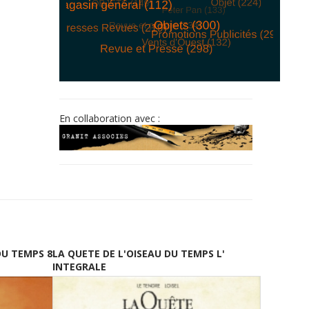
© Free
Joomla! 3 Modules
- by
VinaGecko.com
En collaboration avec :
DU TEMPS 8
LA QUETE DE L'OISEAU DU TEMPS L'
INTEGRALE