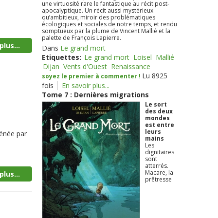
une virtuosité rare le fantastique au récit post-
apocalyptique. Un récit aussi mystérieux
qu’ambitieux, miroir des problématiques
écologiques et sociales de notre temps, et rendu
somptueux par la plume de Vincent Mallié et la
palette de François Lapierre.
plus...
Dans
Le grand mort
Etiquettes:
Le grand mort
Loisel
Mallié
Dijan
Vents d'Ouest
Renaissance
Lu 8925
soyez le premier à commenter !
fois
En savoir plus...
Tome 7 : Dernières migrations
Le sort
des deux
mondes
est entre
leurs
rénée par
mains
Les
dignitaires
sont
atterrés.
Macare, la
plus...
prêtresse