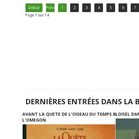
Début
Précédent
1
2
3
4
5
6
7
Page 1 sur 14
DERNIÈRES ENTRÉES DANS LA 
AVANT LA QUETE DE L'OISEAU DU TEMPS 8
LOISEL DA
L'OMEGON