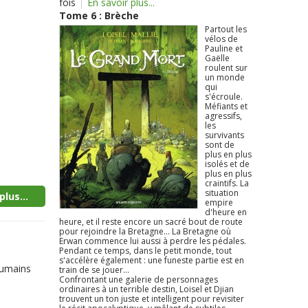
fois
En savoir plus...
Tome 6 : Brèche
Partout les
vélos de
Pauline et
Gaëlle
roulent sur
un monde
qui
s'écroule.
Méfiants et
agressifs,
les
survivants
sont de
plus en plus
isolés et de
plus en plus
craintifs. La
situation
plus...
empire
d'heure en
heure, et il reste encore un sacré bout de route
pour rejoindre la Bretagne... La Bretagne où
a
Erwan commence lui aussi à perdre les pédales.
Pendant ce temps, dans le petit monde, tout
s'accélère également : une funeste partie est en
humains
train de se jouer...
Confrontant une galerie de personnages
ordinaires à un terrible destin, Loisel et Djian
trouvent un ton juste et intelligent pour revisiter