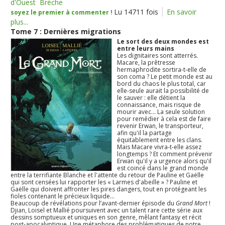
d'Ouest
Brèche
Lu 14711 fois
En savoir
soyez le premier à commenter !
plus...
Tome 7 : Dernières migrations
Le sort des deux mondes est
entre leurs mains
Les dignitaires sont atterrés.
Macare, la prêtresse
hermaphrodite sortira-t-elle de
son coma ? Le petit monde est au
bord du chaos le plus total, car
elle-seule aurait la possibilité de
le sauver : elle détient la
connaissance, mais risque de
mourir avec... La seule solution
pour remédier à cela est de faire
revenir Erwan, le transporteur,
afin qu'il la partage
équitablement entre les clans.
Mais Macare vivra-t-elle assez
longtemps ? Et comment prévenir
Erwan qu'il y a urgence alors qu'il
est coincé dans le grand monde
entre la terrifiante Blanche et l'attente du retour de Pauline et Gaëlle
qui sont censées lui rapporter les « Larmes d'abeille » ? Pauline et
Gaëlle qui doivent affronter les pires dangers, tout en protégeant les
fioles contenant le précieux liquide...
Beaucoup de révélations pour l’avant-dernier épisode du
Grand Mort
!
Djian, Loisel et Mallié poursuivent avec un talent rare cette série aux
dessins somptueux et uniques en son genre, mêlant fantasy et récit
post-apocalyptique. Une métaphore des problématiques de notre