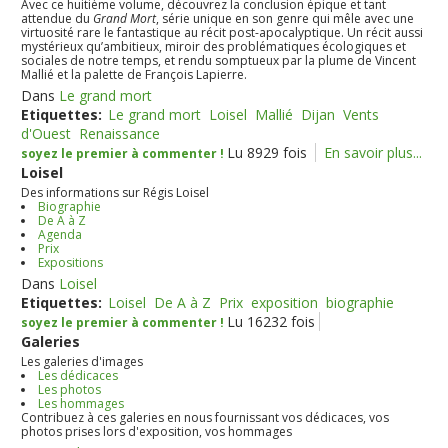
Avec ce huitième volume, découvrez la conclusion épique et tant
attendue du
Grand Mort
, série unique en son genre qui mêle avec une
virtuosité rare le fantastique au récit post-apocalyptique. Un récit aussi
mystérieux qu’ambitieux, miroir des problématiques écologiques et
sociales de notre temps, et rendu somptueux par la plume de Vincent
Mallié et la palette de François Lapierre.
Dans
Le grand mort
Etiquettes:
Le grand mort
Loisel
Mallié
Dijan
Vents
d'Ouest
Renaissance
Lu 8929 fois
En savoir plus...
soyez le premier à commenter !
Loisel
Des informations sur Régis Loisel
Biographie
De A à Z
Agenda
Prix
Expositions
Dans
Loisel
Etiquettes:
Loisel
De A à Z
Prix
exposition
biographie
Lu 16232 fois
soyez le premier à commenter !
Galeries
Les galeries d'images
Les dédicaces
Les photos
Les hommages
Contribuez à ces galeries en nous fournissant vos dédicaces, vos
photos prises lors d'exposition, vos hommages