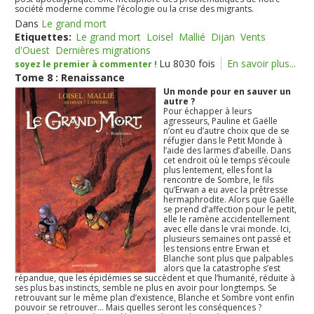
société moderne comme l’écologie ou la crise des migrants.
Dans
Le grand mort
Etiquettes:
Le grand mort
Loisel
Mallié
Dijan
Vents
d'Ouest
Dernières migrations
Lu 8030 fois
En savoir plus...
soyez le premier à commenter !
Tome 8 : Renaissance
Un monde pour en sauver un
autre ?
Pour échapper à leurs
agresseurs, Pauline et Gaëlle
n’ont eu d’autre choix que de se
réfugier dans le Petit Monde à
l’aide des larmes d’abeille. Dans
cet endroit où le temps s’écoule
plus lentement, elles font la
rencontre de Sombre, le fils
qu’Erwan a eu avec la prêtresse
hermaphrodite. Alors que Gaëlle
se prend d’affection pour le petit,
elle le ramène accidentellement
avec elle dans le vrai monde. Ici,
plusieurs semaines ont passé et
les tensions entre Erwan et
Blanche sont plus que palpables
alors que la catastrophe s’est
répandue, que les épidémies se succèdent et que l’humanité, réduite à
ses plus bas instincts, semble ne plus en avoir pour longtemps. Se
retrouvant sur le même plan d’existence, Blanche et Sombre vont enfin
pouvoir se retrouver… Mais quelles seront les conséquences ?