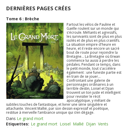
DERNIÈRES PAGES CRÉES
Tome 6 : Brèche
Partout les vélos de Pauline et
Gaëlle roulent sur un monde qui
s'écroule. Méfiants et agressifs,
les survivants sont de plus en plus
isolés et de plus en plus craintifs.
La situation empire d'heure en
heure, et il reste encore un sacré
bout de route pour rejoindre la
Bretagne... La Bretagne où Erwan
commence lui aussi à perdre les
pédales. Pendant ce temps, dans
le petit monde, tout s'accélère
également : une funeste partie est
en train de se jouer...
Confrontant une galerie de
personnages ordinaires à un
terrible destin, Loisel et Djian
trouvent un ton juste et intelligent
pour revisiter le récit
apocalyptique, y mêlant de
subtiles touches de fantastique, et livrer une série singulière et
attachante. Vincent Mallié, par son dessin expressif et poétique,
restitue à merveille l’ambiance unique qui s’en dégage.
Dans
Le grand mort
Etiquettes:
Le grand mort
Loisel
Mallié
Dijan
Vents