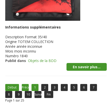
Informations supplémentaires
Description
Format 35/40
Origine
TOTEM COLLECTION
Année
année inconnue
Mois
mois inconnu
Numéro
1840
Publié dans
Objets de la BDD
En savoir plus...
Début
Précédent
1
2
3
4
5
6
7
8
9
10
Suivant
Fin
Page 1 sur 25