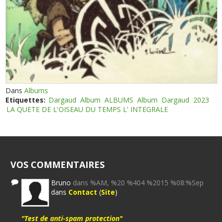
Dans
Albums
Etiquettes:
Dargaud
Album
ALBUMS
Album
Dargaud
2023
LA QUETE DE L'OISEAU DU TEMPS L' INTEGRALE
VOS COMMENTAIRES
Bruno
dans %AM, %20 %404 %2015 %08:%Sep
dans
Contact
(
Site
)
"Test de anti-spam protection"