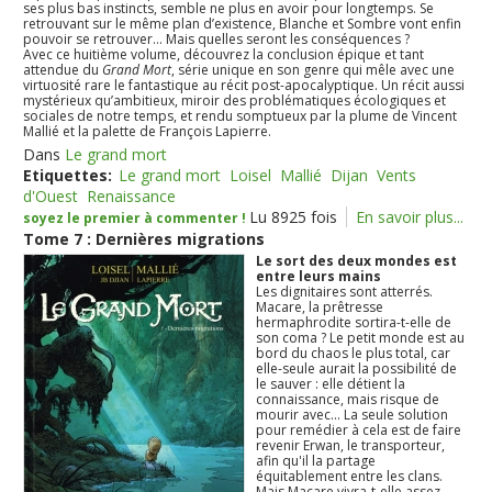
ses plus bas instincts, semble ne plus en avoir pour longtemps. Se
retrouvant sur le même plan d’existence, Blanche et Sombre vont enfin
pouvoir se retrouver… Mais quelles seront les conséquences ?
Avec ce huitième volume, découvrez la conclusion épique et tant
attendue du
Grand Mort
, série unique en son genre qui mêle avec une
virtuosité rare le fantastique au récit post-apocalyptique. Un récit aussi
mystérieux qu’ambitieux, miroir des problématiques écologiques et
sociales de notre temps, et rendu somptueux par la plume de Vincent
Mallié et la palette de François Lapierre.
Dans
Le grand mort
Etiquettes:
Le grand mort
Loisel
Mallié
Dijan
Vents
d'Ouest
Renaissance
Lu 8925 fois
En savoir plus...
soyez le premier à commenter !
Tome 7 : Dernières migrations
Le sort des deux mondes est
entre leurs mains
Les dignitaires sont atterrés.
Macare, la prêtresse
hermaphrodite sortira-t-elle de
son coma ? Le petit monde est au
bord du chaos le plus total, car
elle-seule aurait la possibilité de
le sauver : elle détient la
connaissance, mais risque de
mourir avec... La seule solution
pour remédier à cela est de faire
revenir Erwan, le transporteur,
afin qu'il la partage
équitablement entre les clans.
Mais Macare vivra-t-elle assez