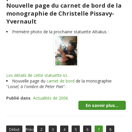
Nouvelle page du carnet de bord de la
monographie de Christelle Pissavy-
Yvernault
Première photo de la prochaine
statuette Attakus
:
Les détails de cette statuette ici.
Nouvelle page du
carnet de bord
de la monographie
"
Loisel, à l'ombre de Peter Pan
".
Publié dans
Actualités de 2006
En savoir plus...
Début
Précédent
2
3
4
5
6
7
8