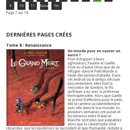
9
10
11
Suivant
Fin
Page 7 sur 19
DERNIÈRES PAGES CRÉES
Tome 8 : Renaissance
Un monde pour en sauver un
autre ?
Pour échapper à leurs
agresseurs, Pauline et Gaëlle
n’ont eu d’autre choix que de se
réfugier dans le Petit Monde à
l’aide des larmes d’abeille. Dans
cet endroit où le temps s’écoule
plus lentement, elles font la
rencontre de Sombre, le fils
qu’Erwan a eu avec la prêtresse
hermaphrodite. Alors que Gaëlle
se prend d’affection pour le petit,
elle le ramène accidentellement
avec elle dans le vrai monde. Ici,
plusieurs semaines ont passé et
les tensions entre Erwan et
Blanche sont plus que palpables
alors que la catastrophe s’est
répandue, que les épidémies se succèdent et que l’humanité, réduite à