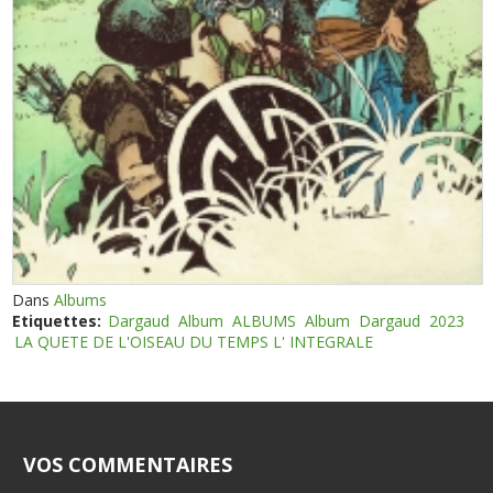
Dans
Albums
Etiquettes:
Dargaud
Album
ALBUMS
Album
Dargaud
2023
LA QUETE DE L'OISEAU DU TEMPS L' INTEGRALE
VOS COMMENTAIRES