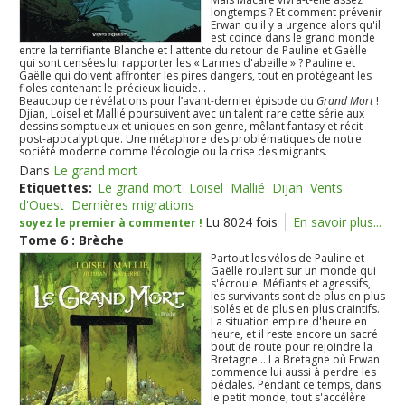
longtemps ? Et comment prévenir
Erwan qu'il y a urgence alors qu'il
est coincé dans le grand monde
entre la terrifiante Blanche et l'attente du retour de Pauline et Gaëlle
qui sont censées lui rapporter les « Larmes d'abeille » ? Pauline et
Gaëlle qui doivent affronter les pires dangers, tout en protégeant les
fioles contenant le précieux liquide...
Beaucoup de révélations pour l’avant-dernier épisode du
Grand Mort
!
Djian, Loisel et Mallié poursuivent avec un talent rare cette série aux
dessins somptueux et uniques en son genre, mêlant fantasy et récit
post-apocalyptique. Une métaphore des problématiques de notre
société moderne comme l’écologie ou la crise des migrants.
Dans
Le grand mort
Etiquettes:
Le grand mort
Loisel
Mallié
Dijan
Vents
d'Ouest
Dernières migrations
Lu 8024 fois
En savoir plus...
soyez le premier à commenter !
Tome 6 : Brèche
Partout les vélos de Pauline et
Gaëlle roulent sur un monde qui
s'écroule. Méfiants et agressifs,
les survivants sont de plus en plus
isolés et de plus en plus craintifs.
La situation empire d'heure en
heure, et il reste encore un sacré
bout de route pour rejoindre la
Bretagne... La Bretagne où Erwan
commence lui aussi à perdre les
pédales. Pendant ce temps, dans
le petit monde, tout s'accélère