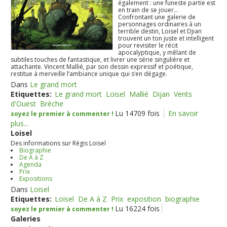
également : une funeste partie est
en train de se jouer...
Confrontant une galerie de
personnages ordinaires à un
terrible destin, Loisel et Djian
trouvent un ton juste et intelligent
pour revisiter le récit
apocalyptique, y mêlant de
subtiles touches de fantastique, et livrer une série singulière et
attachante. Vincent Mallié, par son dessin expressif et poétique,
restitue à merveille l’ambiance unique qui s’en dégage.
Dans
Le grand mort
Etiquettes:
Le grand mort
Loisel
Mallié
Dijan
Vents
d'Ouest
Brèche
Lu 14709 fois
En savoir
soyez le premier à commenter !
plus...
Loisel
Des informations sur Régis Loisel
Biographie
De A à Z
Agenda
Prix
Expositions
Dans
Loisel
Etiquettes:
Loisel
De A à Z
Prix
exposition
biographie
Lu 16224 fois
soyez le premier à commenter !
Galeries