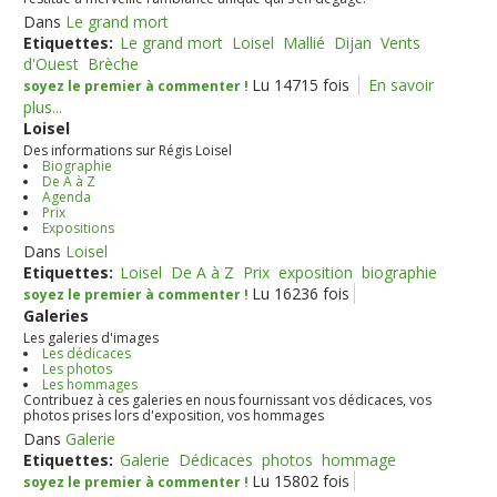
Dans
Le grand mort
Etiquettes:
Le grand mort
Loisel
Mallié
Dijan
Vents
d'Ouest
Brèche
Lu 14715 fois
En savoir
soyez le premier à commenter !
plus...
Loisel
Des informations sur Régis Loisel
Biographie
De A à Z
Agenda
Prix
Expositions
Dans
Loisel
Etiquettes:
Loisel
De A à Z
Prix
exposition
biographie
Lu 16236 fois
soyez le premier à commenter !
Galeries
Les galeries d'images
Les dédicaces
Les photos
Les hommages
Contribuez à ces galeries en nous fournissant vos dédicaces, vos
photos prises lors d'exposition, vos hommages
Dans
Galerie
Etiquettes:
Galerie
Dédicaces
photos
hommage
Lu 15802 fois
soyez le premier à commenter !