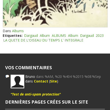
Dans
Albums
Etiquettes:
Dargaud
Album
ALBUMS
Album
Dargaud
2023
LA QUETE DE L'OISEAU DU TEMPS L' INTEGRALE
VOS COMMENTAIRES
Bruno
dans %AM, %20 %404 %2015 %08:%Sep
dans
Contact
(
Site
)
"Test de anti-spam protection"
DERNIÈRES PAGES CRÉES SUR LE SITE