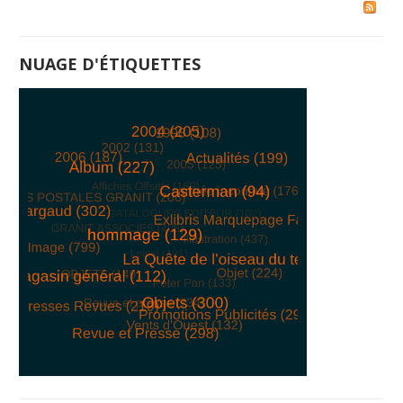
NUAGE D'ÉTIQUETTES
© Free
Joomla! 3 Modules
- by
VinaGecko.com