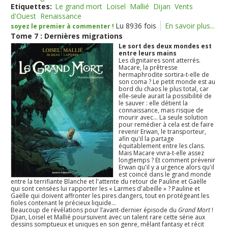
Etiquettes:
Le grand mort
Loisel
Mallié
Dijan
Vents
d'Ouest
Renaissance
Lu 8936 fois
En savoir plus...
soyez le premier à commenter !
Tome 7 : Dernières migrations
Le sort des deux mondes est
entre leurs mains
Les dignitaires sont atterrés.
Macare, la prêtresse
hermaphrodite sortira-t-elle de
son coma ? Le petit monde est au
bord du chaos le plus total, car
elle-seule aurait la possibilité de
le sauver : elle détient la
connaissance, mais risque de
mourir avec... La seule solution
pour remédier à cela est de faire
revenir Erwan, le transporteur,
afin qu'il la partage
équitablement entre les clans.
Mais Macare vivra-t-elle assez
longtemps ? Et comment prévenir
Erwan qu'il y a urgence alors qu'il
est coincé dans le grand monde
entre la terrifiante Blanche et l'attente du retour de Pauline et Gaëlle
qui sont censées lui rapporter les « Larmes d'abeille » ? Pauline et
Gaëlle qui doivent affronter les pires dangers, tout en protégeant les
fioles contenant le précieux liquide...
Beaucoup de révélations pour l’avant-dernier épisode du
Grand Mort
!
Djian, Loisel et Mallié poursuivent avec un talent rare cette série aux
dessins somptueux et uniques en son genre, mêlant fantasy et récit