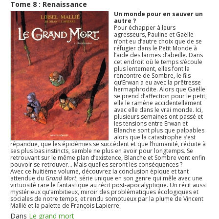
Tome 8 : Renaissance
Un monde pour en sauver un
autre ?
Pour échapper à leurs
agresseurs, Pauline et Gaëlle
n’ont eu d’autre choix que de se
réfugier dans le Petit Monde à
l’aide des larmes d’abeille. Dans
cet endroit où le temps s’écoule
plus lentement, elles font la
rencontre de Sombre, le fils
qu’Erwan a eu avec la prêtresse
hermaphrodite. Alors que Gaëlle
se prend d’affection pour le petit,
elle le ramène accidentellement
avec elle dans le vrai monde. Ici,
plusieurs semaines ont passé et
les tensions entre Erwan et
Blanche sont plus que palpables
alors que la catastrophe s’est
répandue, que les épidémies se succèdent et que l’humanité, réduite à
ses plus bas instincts, semble ne plus en avoir pour longtemps. Se
retrouvant sur le même plan d’existence, Blanche et Sombre vont enfin
pouvoir se retrouver… Mais quelles seront les conséquences ?
Avec ce huitième volume, découvrez la conclusion épique et tant
attendue du
Grand Mort
, série unique en son genre qui mêle avec une
virtuosité rare le fantastique au récit post-apocalyptique. Un récit aussi
mystérieux qu’ambitieux, miroir des problématiques écologiques et
sociales de notre temps, et rendu somptueux par la plume de Vincent
Mallié et la palette de François Lapierre.
Dans
Le grand mort