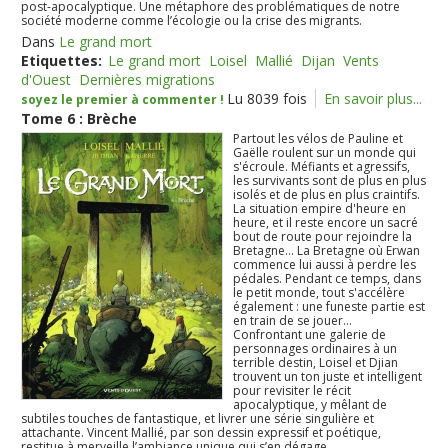
post-apocalyptique. Une métaphore des problématiques de notre
société moderne comme l’écologie ou la crise des migrants.
Dans
Le grand mort
Etiquettes:
Le grand mort
Loisel
Mallié
Dijan
Vents
d'Ouest
Dernières migrations
Lu 8039 fois
En savoir plus...
soyez le premier à commenter !
Tome 6 : Brèche
Partout les vélos de Pauline et
Gaëlle roulent sur un monde qui
s'écroule. Méfiants et agressifs,
les survivants sont de plus en plus
isolés et de plus en plus craintifs.
La situation empire d'heure en
heure, et il reste encore un sacré
bout de route pour rejoindre la
Bretagne... La Bretagne où Erwan
commence lui aussi à perdre les
pédales. Pendant ce temps, dans
le petit monde, tout s'accélère
également : une funeste partie est
en train de se jouer...
Confrontant une galerie de
personnages ordinaires à un
terrible destin, Loisel et Djian
trouvent un ton juste et intelligent
pour revisiter le récit
apocalyptique, y mêlant de
subtiles touches de fantastique, et livrer une série singulière et
attachante. Vincent Mallié, par son dessin expressif et poétique,
restitue à merveille l’ambiance unique qui s’en dégage.