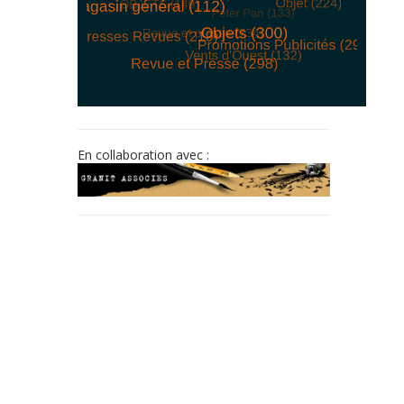
© Free
Joomla! 3 Modules
- by
VinaGecko.com
En collaboration avec :