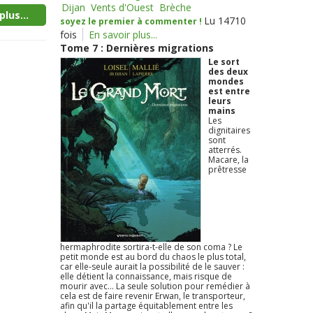
Dijan
Vents d'Ouest
Brèche
plus...
Lu 14710
soyez le premier à commenter !
fois
En savoir plus...
Tome 7 : Dernières migrations
Le sort
des deux
mondes
est entre
leurs
mains
Les
dignitaires
sont
atterrés.
Macare, la
prêtresse
hermaphrodite sortira-t-elle de son coma ? Le
petit monde est au bord du chaos le plus total,
car elle-seule aurait la possibilité de le sauver :
elle détient la connaissance, mais risque de
mourir avec... La seule solution pour remédier à
cela est de faire revenir Erwan, le transporteur,
afin qu'il la partage équitablement entre les