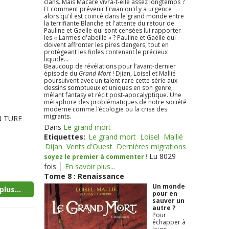
clans. Mais Macare vivra-t-elle assez longtemps ?
Et comment prévenir Erwan qu'il y a urgence
alors qu'il est coincé dans le grand monde entre
la terrifiante Blanche et l'attente du retour de
Pauline et Gaëlle qui sont censées lui rapporter
les « Larmes d'abeille » ? Pauline et Gaëlle qui
doivent affronter les pires dangers, tout en
protégeant les fioles contenant le précieux
liquide...
Beaucoup de révélations pour l’avant-dernier
épisode du
Grand Mort
! Djian, Loisel et Mallié
poursuivent avec un talent rare cette série aux
dessins somptueux et uniques en son genre,
mêlant fantasy et récit post-apocalyptique. Une
métaphore des problématiques de notre société
moderne comme l’écologie ou la crise des
migrants.
AN TURF
Dans
Le grand mort
Etiquettes:
Le grand mort
Loisel
Mallié
Dijan
Vents d'Ouest
Dernières migrations
Lu 8029
soyez le premier à commenter !
fois
En savoir plus...
Tome 8 : Renaissance
Un monde
plus...
pour en
sauver un
autre ?
Pour
échapper à