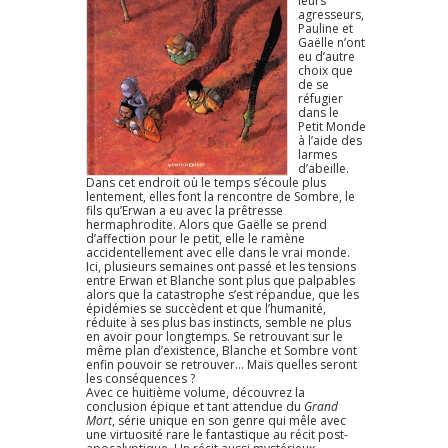
leurs
agresseurs,
Pauline et
Gaëlle n’ont
eu d’autre
choix que
de se
réfugier
dans le
Petit Monde
à l’aide des
larmes
d’abeille.
Dans cet endroit où le temps s’écoule plus
lentement, elles font la rencontre de Sombre, le
fils qu’Erwan a eu avec la prêtresse
hermaphrodite. Alors que Gaëlle se prend
d’affection pour le petit, elle le ramène
accidentellement avec elle dans le vrai monde.
Ici, plusieurs semaines ont passé et les tensions
entre Erwan et Blanche sont plus que palpables
alors que la catastrophe s’est répandue, que les
épidémies se succèdent et que l’humanité,
réduite à ses plus bas instincts, semble ne plus
en avoir pour longtemps. Se retrouvant sur le
même plan d’existence, Blanche et Sombre vont
enfin pouvoir se retrouver… Mais quelles seront
les conséquences ?
Avec ce huitième volume, découvrez la
conclusion épique et tant attendue du
Grand
Mort
, série unique en son genre qui mêle avec
une virtuosité rare le fantastique au récit post-