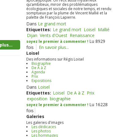
apocalyptique. Un récit aussi mystérieux
qu’ambitieux, miroir des problématiques
écologiques et sociales de notre temps, et rendu
somptueux par la plume de Vincent Mallié et la
palette de François Lapierre.
Dans
Le grand mort
Etiquettes:
Le grand mort
Loisel
Mallié
Dijan
Vents d'Ouest
Renaissance
Lu 8929
soyez le premier à commenter !
plus...
fois
En savoir plus...
Loisel
Des informations sur Régis Loisel
Biographie
De A à Z
Agenda
Prix
Expositions
Dans
Loisel
Etiquettes:
Loisel
De A à Z
Prix
exposition
biographie
Lu 16228
soyez le premier à commenter !
fois
Galeries
Les galeries d'images
Les dédicaces
Les photos
Les hommages