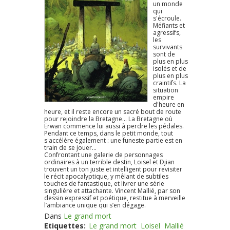
un monde
qui
s'écroule.
Méfiants et
agressifs,
les
survivants
sont de
plus en plus
isolés et de
plus en plus
craintifs. La
situation
empire
d'heure en
heure, et il reste encore un sacré bout de route
pour rejoindre la Bretagne... La Bretagne où
Erwan commence lui aussi à perdre les pédales.
Pendant ce temps, dans le petit monde, tout
s'accélère également : une funeste partie est en
train de se jouer...
Confrontant une galerie de personnages
ordinaires à un terrible destin, Loisel et Djian
trouvent un ton juste et intelligent pour revisiter
le récit apocalyptique, y mêlant de subtiles
touches de fantastique, et livrer une série
singulière et attachante. Vincent Mallié, par son
dessin expressif et poétique, restitue à merveille
l’ambiance unique qui s’en dégage.
Dans
Le grand mort
Etiquettes:
Le grand mort
Loisel
Mallié