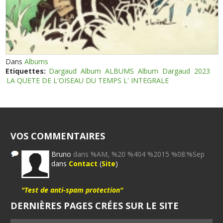
Dans
Albums
Etiquettes:
Dargaud
Album
ALBUMS
Album
Dargaud
2023
LA QUETE DE L'OISEAU DU TEMPS L' INTEGRALE
VOS COMMENTAIRES
Bruno
dans %AM, %20 %404 %2015 %08:%Sep
dans
Contact
(
Site
)
"Test de anti-spam protection"
DERNIÈRES PAGES CRÉES SUR LE SITE