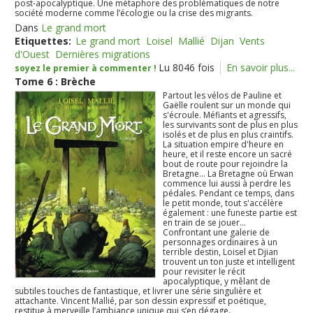
post-apocalyptique. Une métaphore des problématiques de notre
société moderne comme l’écologie ou la crise des migrants.
Dans
Le grand mort
Etiquettes:
Le grand mort
Loisel
Mallié
Dijan
Vents
d'Ouest
Dernières migrations
Lu 8046 fois
En savoir plus...
soyez le premier à commenter !
Tome 6 : Brèche
Partout les vélos de Pauline et
Gaëlle roulent sur un monde qui
s'écroule. Méfiants et agressifs,
les survivants sont de plus en plus
isolés et de plus en plus craintifs.
La situation empire d'heure en
heure, et il reste encore un sacré
bout de route pour rejoindre la
Bretagne... La Bretagne où Erwan
commence lui aussi à perdre les
pédales. Pendant ce temps, dans
le petit monde, tout s'accélère
également : une funeste partie est
en train de se jouer...
Confrontant une galerie de
personnages ordinaires à un
terrible destin, Loisel et Djian
trouvent un ton juste et intelligent
pour revisiter le récit
apocalyptique, y mêlant de
subtiles touches de fantastique, et livrer une série singulière et
attachante. Vincent Mallié, par son dessin expressif et poétique,
restitue à merveille l’ambiance unique qui s’en dégage.