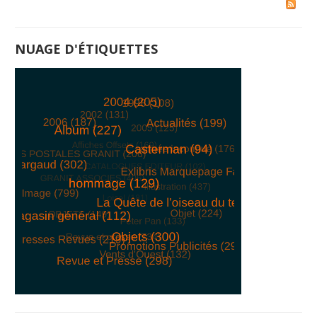
NUAGE D'ÉTIQUETTES
© Free
Joomla! 3 Modules
- by
VinaGecko.com