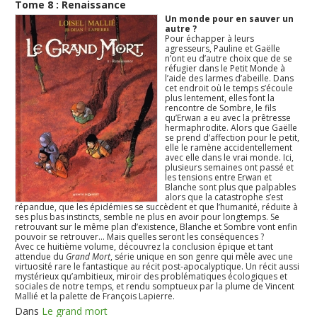
Tome 8 : Renaissance
Un monde pour en sauver un
autre ?
Pour échapper à leurs
agresseurs, Pauline et Gaëlle
n’ont eu d’autre choix que de se
réfugier dans le Petit Monde à
l’aide des larmes d’abeille. Dans
cet endroit où le temps s’écoule
plus lentement, elles font la
rencontre de Sombre, le fils
qu’Erwan a eu avec la prêtresse
hermaphrodite. Alors que Gaëlle
se prend d’affection pour le petit,
elle le ramène accidentellement
avec elle dans le vrai monde. Ici,
plusieurs semaines ont passé et
les tensions entre Erwan et
Blanche sont plus que palpables
alors que la catastrophe s’est
répandue, que les épidémies se succèdent et que l’humanité, réduite à
ses plus bas instincts, semble ne plus en avoir pour longtemps. Se
retrouvant sur le même plan d’existence, Blanche et Sombre vont enfin
pouvoir se retrouver… Mais quelles seront les conséquences ?
Avec ce huitième volume, découvrez la conclusion épique et tant
attendue du
Grand Mort
, série unique en son genre qui mêle avec une
virtuosité rare le fantastique au récit post-apocalyptique. Un récit aussi
mystérieux qu’ambitieux, miroir des problématiques écologiques et
sociales de notre temps, et rendu somptueux par la plume de Vincent
Mallié et la palette de François Lapierre.
Dans
Le grand mort