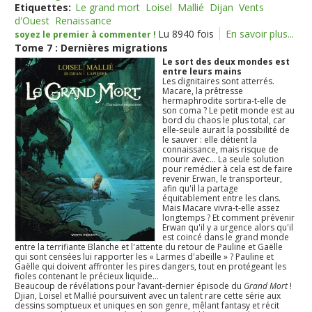
Etiquettes:
Le grand mort
Loisel
Mallié
Dijan
Vents
d'Ouest
Renaissance
Lu 8940 fois
En savoir plus...
soyez le premier à commenter !
Tome 7 : Dernières migrations
Le sort des deux mondes est
entre leurs mains
Les dignitaires sont atterrés.
Macare, la prêtresse
hermaphrodite sortira-t-elle de
son coma ? Le petit monde est au
bord du chaos le plus total, car
elle-seule aurait la possibilité de
le sauver : elle détient la
connaissance, mais risque de
mourir avec... La seule solution
pour remédier à cela est de faire
revenir Erwan, le transporteur,
afin qu'il la partage
équitablement entre les clans.
Mais Macare vivra-t-elle assez
longtemps ? Et comment prévenir
Erwan qu'il y a urgence alors qu'il
est coincé dans le grand monde
entre la terrifiante Blanche et l'attente du retour de Pauline et Gaëlle
qui sont censées lui rapporter les « Larmes d'abeille » ? Pauline et
Gaëlle qui doivent affronter les pires dangers, tout en protégeant les
fioles contenant le précieux liquide...
Beaucoup de révélations pour l’avant-dernier épisode du
Grand Mort
!
Djian, Loisel et Mallié poursuivent avec un talent rare cette série aux
dessins somptueux et uniques en son genre, mêlant fantasy et récit