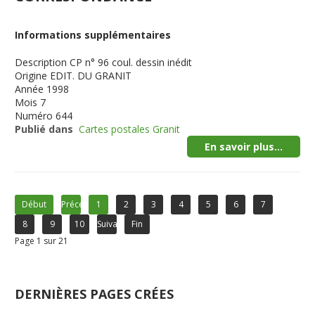
Informations supplémentaires
Description
CP n° 96 coul. dessin inédit
Origine
EDIT. DU GRANIT
Année
1998
Mois
7
Numéro
644
Publié dans
Cartes postales Granit
En savoir plus...
Début
Précédent
1
2
3
4
5
6
7
8
9
10
Suivant
Fin
Page 1 sur 21
DERNIÈRES PAGES CRÉES