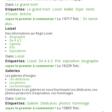
Dans
Le grand mort
Etiquettes:
Le grand mort
Loisel
Mallié
Dijan
Vents
d'Ouest
Brèche
Lu 14717 fois
En savoir
soyez le premier à commenter !
plus...
Loisel
Des informations sur Régis Loisel
Biographie
De A à Z
Agenda
Prix
Expositions
Dans
Loisel
Etiquettes:
Loisel
De A à Z
Prix
exposition
biographie
Lu 16239 fois
soyez le premier à commenter !
Galeries
Les galeries d'images
Les dédicaces
Les photos
Les hommages
Contribuez à ces galeries en nous fournissant vos dédicaces, vos
photos prises lors d'exposition, vos hommages
Dans
Galerie
Etiquettes:
Galerie
Dédicaces
photos
hommage
Lu 15805 fois
soyez le premier à commenter !