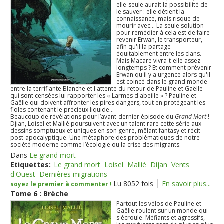
elle-seule aurait la possibilité de
le sauver : elle détient la
connaissance, mais risque de
mourir avec... La seule solution
pour remédier à cela est de faire
revenir Erwan, le transporteur,
afin qu'il la partage
équitablement entre les clans.
Mais Macare vivra-t-elle assez
longtemps ? Et comment prévenir
Erwan qu'il y a urgence alors qu'il
est coincé dans le grand monde
entre la terrifiante Blanche et l'attente du retour de Pauline et Gaëlle
qui sont censées lui rapporter les « Larmes d'abeille » ? Pauline et
Gaëlle qui doivent affronter les pires dangers, tout en protégeant les
fioles contenant le précieux liquide...
Beaucoup de révélations pour l’avant-dernier épisode du
Grand Mort
!
Djian, Loisel et Mallié poursuivent avec un talent rare cette série aux
dessins somptueux et uniques en son genre, mêlant fantasy et récit
post-apocalyptique. Une métaphore des problématiques de notre
société moderne comme l’écologie ou la crise des migrants.
Dans
Le grand mort
Etiquettes:
Le grand mort
Loisel
Mallié
Dijan
Vents
d'Ouest
Dernières migrations
Lu 8052 fois
En savoir plus...
soyez le premier à commenter !
Tome 6 : Brèche
Partout les vélos de Pauline et
Gaëlle roulent sur un monde qui
s'écroule. Méfiants et agressifs,