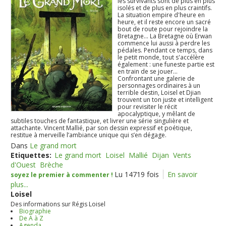
les survivants sont de plus en plus
isolés et de plus en plus craintifs.
La situation empire d'heure en
heure, et il reste encore un sacré
bout de route pour rejoindre la
Bretagne... La Bretagne où Erwan
commence lui aussi à perdre les
pédales. Pendant ce temps, dans
le petit monde, tout s'accélère
également : une funeste partie est
en train de se jouer...
Confrontant une galerie de
personnages ordinaires à un
terrible destin, Loisel et Djian
trouvent un ton juste et intelligent
pour revisiter le récit
apocalyptique, y mêlant de
subtiles touches de fantastique, et livrer une série singulière et
attachante. Vincent Mallié, par son dessin expressif et poétique,
restitue à merveille l’ambiance unique qui s’en dégage.
Dans
Le grand mort
Etiquettes:
Le grand mort
Loisel
Mallié
Dijan
Vents
d'Ouest
Brèche
Lu 14719 fois
En savoir
soyez le premier à commenter !
plus...
Loisel
Des informations sur Régis Loisel
Biographie
De A à Z
Agenda