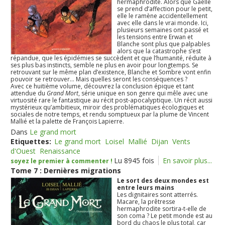
hermaphrodite. Alors que Gaëlle
se prend d’affection pour le petit,
elle le ramène accidentellement
avec elle dans le vrai monde. Ici,
plusieurs semaines ont passé et
les tensions entre Erwan et
Blanche sont plus que palpables
alors que la catastrophe s’est
répandue, que les épidémies se succèdent et que l’humanité, réduite à
ses plus bas instincts, semble ne plus en avoir pour longtemps. Se
retrouvant sur le même plan d’existence, Blanche et Sombre vont enfin
pouvoir se retrouver… Mais quelles seront les conséquences ?
Avec ce huitième volume, découvrez la conclusion épique et tant
attendue du
Grand Mort
, série unique en son genre qui mêle avec une
virtuosité rare le fantastique au récit post-apocalyptique. Un récit aussi
mystérieux qu’ambitieux, miroir des problématiques écologiques et
sociales de notre temps, et rendu somptueux par la plume de Vincent
Mallié et la palette de François Lapierre.
Dans
Le grand mort
Etiquettes:
Le grand mort
Loisel
Mallié
Dijan
Vents
d'Ouest
Renaissance
Lu 8945 fois
En savoir plus...
soyez le premier à commenter !
Tome 7 : Dernières migrations
Le sort des deux mondes est
entre leurs mains
Les dignitaires sont atterrés.
Macare, la prêtresse
hermaphrodite sortira-t-elle de
son coma ? Le petit monde est au
bord du chaos le plus total, car