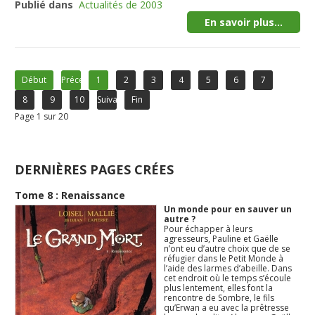
Publié dans
Actualités de 2003
En savoir plus...
Début
Précédent
1
2
3
4
5
6
7
8
9
10
Suivant
Fin
Page 1 sur 20
DERNIÈRES PAGES CRÉES
Tome 8 : Renaissance
Un monde pour en sauver un
autre ?
Pour échapper à leurs
agresseurs, Pauline et Gaëlle
n’ont eu d’autre choix que de se
réfugier dans le Petit Monde à
l’aide des larmes d’abeille. Dans
cet endroit où le temps s’écoule
plus lentement, elles font la
rencontre de Sombre, le fils
qu’Erwan a eu avec la prêtresse