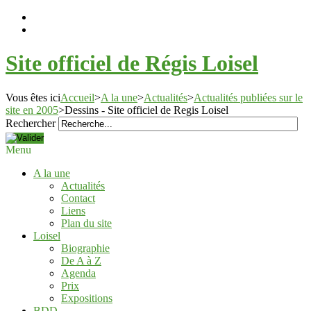
Site officiel de Régis Loisel
Vous êtes ici
Accueil
>
A la une
>
Actualités
>
Actualités publiées sur le
site en 2005
>
Dessins - Site officiel de Regis Loisel
Rechercher
Menu
A la une
Actualités
Contact
Liens
Plan du site
Loisel
Biographie
De A à Z
Agenda
Prix
Expositions
BDD