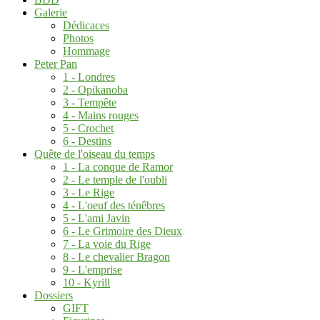
Galerie
Dédicaces
Photos
Hommage
Peter Pan
1 - Londres
2 - Opikanoba
3 - Tempête
4 - Mains rouges
5 - Crochet
6 - Destins
Quête de l'oiseau du temps
1 - La conque de Ramor
2 - Le temple de l'oubli
3 - Le Rige
4 - L'oeuf des ténêbres
5 - L'ami Javin
6 - Le Grimoire des Dieux
7 - La voie du Rige
8 - Le chevalier Bragon
9 - L'emprise
10 - Kyrill
Dossiers
GIFT