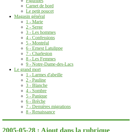
Figurines
Carnet de bord
Le petit poucet
Magasin général
1 - Marie
2 - Serge
3 - Les hommes
4 - Confessions
5 - Montréal
6 - Ernest Latulippe
7 - Charleston
8 - Les Femmes
9 - Notre-Dame-des-Lacs
Le grand mort
1 - Larmes d'abeille
2 - Pauline
3 - Blanche
4 - Sombre
5 - Panique
6 - Brèche
7 - Dernières migrations
8 - Renaissance
2005-05-28 : Ajout dans la rubrique