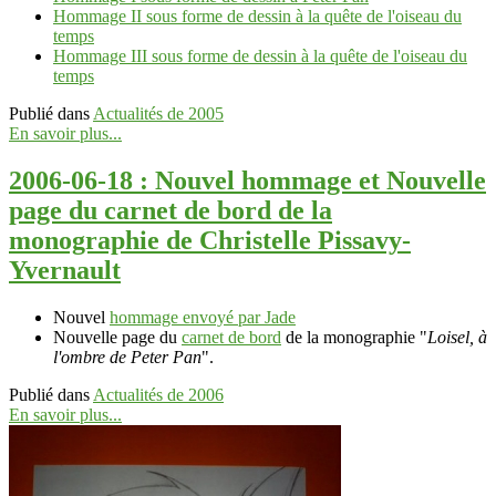
Hommage II sous forme de dessin à la quête de l'oiseau du
temps
Hommage III sous forme de dessin à la quête de l'oiseau du
temps
Publié dans
Actualités de 2005
En savoir plus...
2006-06-18 : Nouvel hommage et Nouvelle
page du carnet de bord de la
monographie de Christelle Pissavy-
Yvernault
Nouvel
hommage envoyé par Jade
Nouvelle page du
carnet de bord
de la monographie "
Loisel, à
l'ombre de Peter Pan
".
Publié dans
Actualités de 2006
En savoir plus...