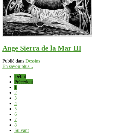
Ange Sierra de la Mar III
Publié dans
Dessins
En savoir plus...
Début
Précédent
1
2
3
4
5
6
7
8
Suivant