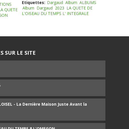
Etiquettes:
Dargaud
Album
ALBUMS
TIONS
Album
Dargaud
2023
LA QUETE DE
LA QUETE
L'OISEAU DU TEMPS L' INTEGRALE
EGON
S SUR LE SITE
5
4
ISEL - La Dernière Maison Juste Avant la
SEAU DU TEMPS 8 L'OMEGON