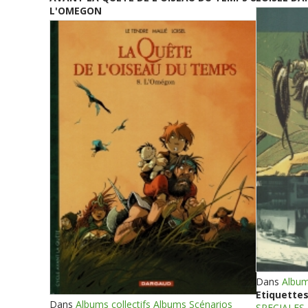
L'OMEGON
Dans
Album
Etiquettes
Dans
Albums collectifs Albums Scénarios
SPECIALES