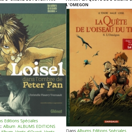
L'OMEGON
s Editions Spéciales
:
Album
ALBUMS EDITIONS
Dans
Albums Editions Spéciales
Album
Vents d'Ouest
Vents