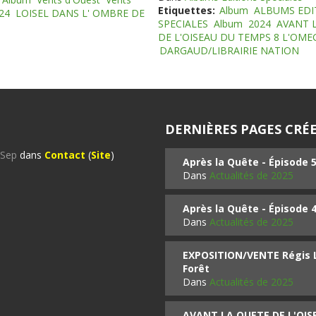
Etiquettes:
Album
ALBUMS EDI
24
LOISEL DANS L' OMBRE DE
SPECIALES
Album
2024
AVANT 
DE L'OISEAU DU TEMPS 8 L'OM
DARGAUD/LIBRAIRIE NATION
DERNIÈRES PAGES CRÉE
%Sep
dans
Contact
(
Site
)
Après la Quête - Épisode 
Dans
Actualités de 2025
Après la Quête - Épisode 
Dans
Actualités de 2025
EXPOSITION/VENTE Régis LO
Forêt
Dans
Actualités de 2025
AVANT LA QUETE DE L'OI