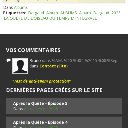
Dans
Albums
Etiquettes:
Dargaud
Album
ALBUMS
Album
Dargaud
2023
LA QUETE DE L'OISEAU DU TEMPS L' INTEGRALE
VOS COMMENTAIRES
Bruno
dans %AM, %20 %404 %2015 %08:%Sep
dans
Contact
(
Site
)
"Test de anti-spam protection"
DERNIÈRES PAGES CRÉES SUR LE SITE
Après la Quête - Épisode 5
Dans
Actualités de 2025
Après la Quête - Épisode 4
Dans
Actualités de 2025