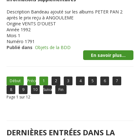
Description
Bandeau ajouté sur les albums PETER PAN 2
après le prix reçu à ANGOULEME
Origine
VENTS D'OUEST
Année
1992
Mois
1
Numéro
1791
Publié dans
Objets de la BDD
En savoir plus...
Début
Précédent
1
2
3
4
5
6
7
8
9
10
Suivant
Fin
Page 1 sur 12
DERNIÈRES ENTRÉES DANS LA