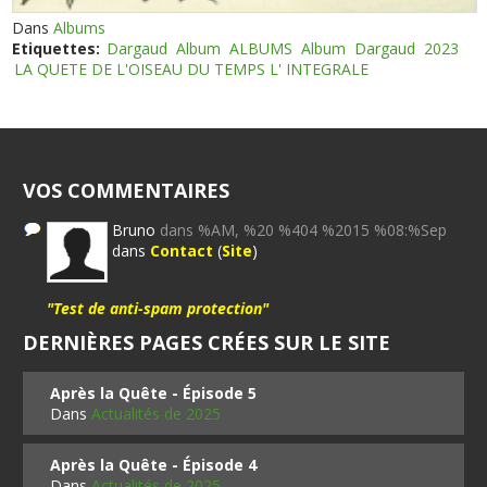
Dans
Albums
Etiquettes:
Dargaud
Album
ALBUMS
Album
Dargaud
2023
LA QUETE DE L'OISEAU DU TEMPS L' INTEGRALE
VOS COMMENTAIRES
Bruno
dans %AM, %20 %404 %2015 %08:%Sep
dans
Contact
(
Site
)
"Test de anti-spam protection"
DERNIÈRES PAGES CRÉES SUR LE SITE
Après la Quête - Épisode 5
Dans
Actualités de 2025
Après la Quête - Épisode 4
Dans
Actualités de 2025