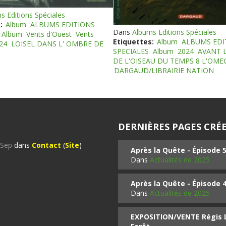
s Editions Spéciales
:
Album
ALBUMS EDITIONS
Dans
Albums Editions Spéciales
Album
Vents d'Ouest
Vents
Etiquettes:
Album
ALBUMS EDI
24
LOISEL DANS L' OMBRE DE
SPECIALES
Album
2024
AVANT 
DE L'OISEAU DU TEMPS 8 L'OM
DARGAUD/LIBRAIRIE NATION
DERNIÈRES PAGES CRÉE
%Sep
dans
Contact
(
Site
)
Après la Quête - Épisode 
Dans
Actualités de 2025
Après la Quête - Épisode 
Dans
Actualités de 2025
EXPOSITION/VENTE Régis LO