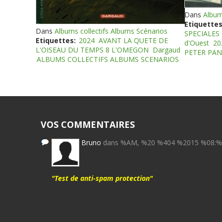
Dans
Album
Etiquettes
Dans
Albums collectifs Albums Scénarios
SPECIALES
Etiquettes:
2024
AVANT LA QUETE DE
d'Ouest
20
L'OISEAU DU TEMPS 8 L'OMEGON
Dargaud
PETER PAN
ALBUMS COLLECTIFS ALBUMS SCENARIOS
VOS COMMENTAIRES
Bruno
dans %AM, %20 %404 %2015 %08:
"Test de anti-spam protection"