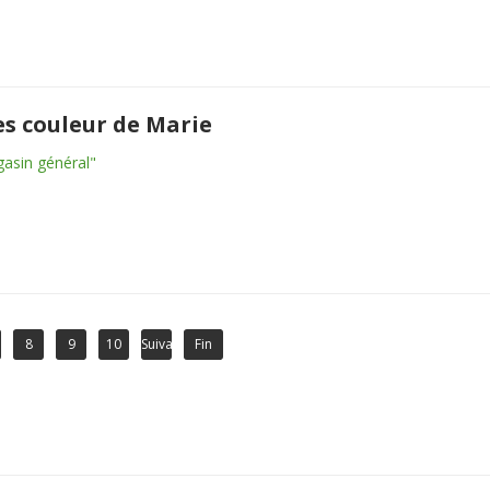
hes couleur de Marie
gasin général"
8
9
10
Suivant
Fin