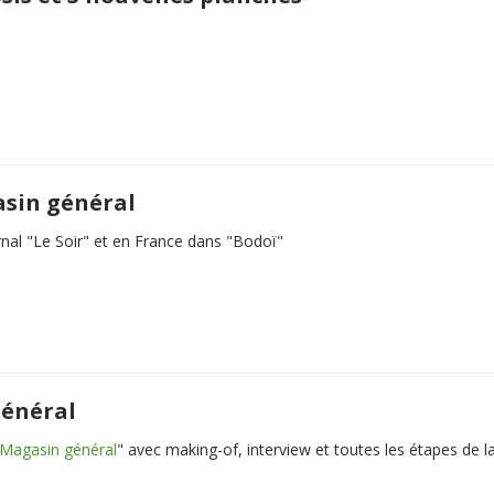
asin général
rnal "Le Soir" et en France dans "Bodoï"
général
Magasin général
" avec making-of, interview et toutes les étapes de la