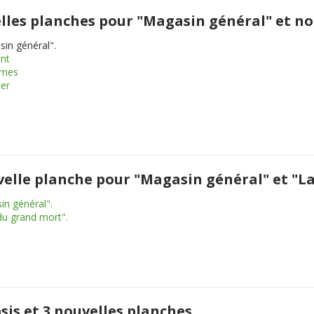
uvelles planches pour "Magasin général" e
sin général".
ant
omes
er
uvelle planche pour "Magasin général" et "
in général".
du grand mort".
sis et 3 nouvelles planches