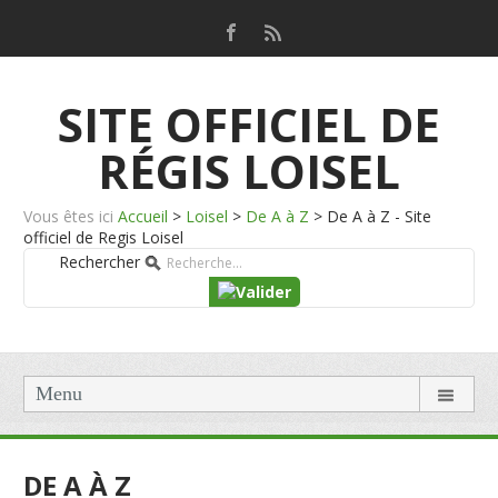
SITE OFFICIEL DE
RÉGIS LOISEL
Vous êtes ici
Accueil
>
Loisel
>
De A à Z
>
De A à Z - Site
officiel de Regis Loisel
Rechercher
Menu
DE A À Z