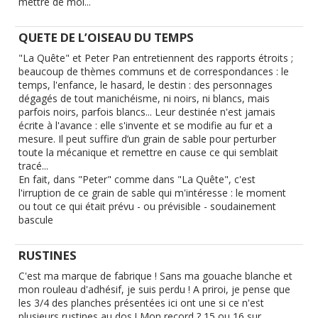
mettre de moi...
QUETE DE L’OISEAU DU TEMPS
"La Quête" et Peter Pan entretiennent des rapports étroits ;
beaucoup de thèmes communs et de correspondances : le
temps, l'enfance, le hasard, le destin : des personnages
dégagés de tout manichéisme, ni noirs, ni blancs, mais
parfois noirs, parfois blancs... Leur destinée n'est jamais
écrite à l'avance : elle s'invente et se modifie au fur et a
mesure. Il peut suffire d’un grain de sable pour perturber
toute la mécanique et remettre en cause ce qui semblait
tracé...
En fait, dans "Peter" comme dans "La Quête", c'est
l'irruption de ce grain de sable qui m'intéresse : le moment
ou tout ce qui était prévu - ou prévisible - soudainement
bascule
RUSTINES
C'est ma marque de fabrique ! Sans ma gouache blanche et
mon rouleau d'adhésif, je suis perdu ! A priroi, je pense que
les 3/4 des planches présentées ici ont une si ce n'est
plusieurs rustines au dos ! Mon record ? 15 ou 16 sur