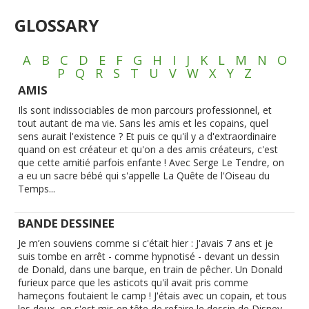
GLOSSARY
A
B
C
D
E
F
G
H
I
J
K
L
M
N
O
P
Q
R
S
T
U
V
W
X
Y
Z
AMIS
Ils sont indissociables de mon parcours professionnel, et
tout autant de ma vie. Sans les amis et les copains, quel
sens aurait l'existence ? Et puis ce qu'il y a d'extraordinaire
quand on est créateur et qu'on a des amis créateurs, c'est
que cette amitié parfois enfante ! Avec Serge Le Tendre, on
a eu un sacre bébé qui s'appelle La Quête de l'Oiseau du
Temps...
BANDE DESSINEE
Je m’en souviens comme si c'était hier : J'avais 7 ans et je
suis tombe en arrêt - comme hypnotisé - devant un dessin
de Donald, dans une barque, en train de pêcher. Un Donald
furieux parce que les asticots qu'il avait pris comme
hameçons foutaient le camp ! J'étais avec un copain, et tous
les deux, on s'est mis en tête de refaire le dessin de Disney.