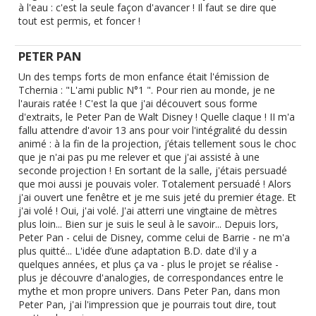
à l'eau : c'est la seule façon d'avancer ! Il faut se dire que
tout est permis, et foncer !
PETER PAN
Un des temps forts de mon enfance était l'émission de
Tchernia : "L'ami public N°1 ". Pour rien au monde, je ne
l'aurais ratée ! C'est la que j'ai découvert sous forme
d'extraits, le Peter Pan de Walt Disney ! Quelle claque ! II m'a
fallu attendre d'avoir 13 ans pour voir l'intégralité du dessin
animé : à la fin de la projection, j’étais tellement sous le choc
que je n'ai pas pu me relever et que j'ai assisté à une
seconde projection ! En sortant de la salle, j'étais persuadé
que moi aussi je pouvais voler. Totalement persuadé ! Alors
j'ai ouvert une fenêtre et je me suis jeté du premier étage. Et
j'ai volé ! Oui, j'ai volé. J'ai atterri une vingtaine de mètres
plus loin... Bien sur je suis le seul à le savoir... Depuis lors,
Peter Pan - celui de Disney, comme celui de Barrie - ne m'a
plus quitté... L'idée d’une adaptation B.D. date d'il y a
quelques années, et plus ça va - plus le projet se réalise -
plus je découvre d'analogies, de correspondances entre le
mythe et mon propre univers. Dans Peter Pan, dans mon
Peter Pan, j'ai l'impression que je pourrais tout dire, tout