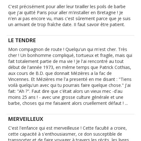
C'est précisément pour aller leur tirailler les poils de barbe
que j'ai quitté Paris pour aller m'installer en Bretagne ! Je
n'en ai pas encore vu, mais c'est sûrement parce que je suis
un arrivant de trop fraîche date. II faut savoir être patient.
LE TENDRE
Mon compagnon de route ! Quelqu'un qui m'est cher. Très
cher ! Un bonhomme compliqué, tortueux et fragile, mais qui
fait totalement partie de ma vie ! Je l'ai rencontré au tout
début de l'année 1973, en même temps que Patrick Cothias,
aux cours de B.D. que donnait Mézières a la fac de
Vincennes. Et Mézières me l'a presenté en me disant : "Tiens
voilà quelqu'un avec qui tu pourrais faire quelque chose." J'ai
fait: "Ah ?". Faut dire que c'était alors un vieux mec -d'au
moins 25 ans ! - avec une grosse culture générale et une
barbe, choses qui me faisaient alors cruellement défaut ! ...
MERVEILLEUX
C'est l'enfance qui est merveilleuse ! Cette faculté a croire,
cette capacité à s'enthousiasmer, ce don susceptible de
transporter et de faire voyager à travers les récits, les livres