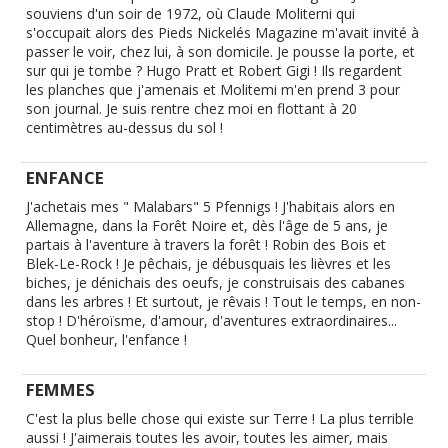
souviens d'un soir de 1972, où Claude Moliterni qui
s'occupait alors des Pieds Nickelés Magazine m'avait invité à
passer le voir, chez lui, à son domicile. Je pousse la porte, et
sur qui je tombe ? Hugo Pratt et Robert Gigi ! Ils regardent
les planches que j'amenais et Molitemi m'en prend 3 pour
son journal. Je suis rentre chez moi en flottant à 20
centimètres au-dessus du sol !
ENFANCE
J'achetais mes " Malabars" 5 Pfennigs ! J'habitais alors en
Allemagne, dans la Forêt Noire et, dès l'âge de 5 ans, je
partais à l'aventure à travers la forêt ! Robin des Bois et
Blek-Le-Rock ! Je pêchais, je débusquais les lièvres et les
biches, je dénichais des oeufs, je construisais des cabanes
dans les arbres ! Et surtout, je rêvais ! Tout le temps, en non-
stop ! D'héroïsme, d'amour, d'aventures extraordinaires...
Quel bonheur, l'enfance !
FEMMES
C'est la plus belle chose qui existe sur Terre ! La plus terrible
aussi ! J'aimerais toutes les avoir, toutes les aimer, mais