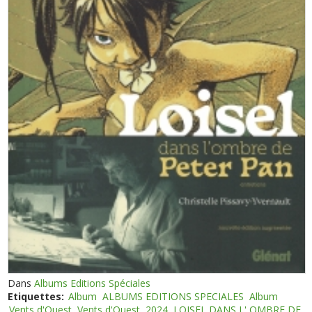
Dans
Albums Editions Spéciales
Etiquettes:
Album
ALBUMS EDITIONS SPECIALES
Album
Vents d'Ouest
Vents d'Ouest
2024
LOISEL DANS L' OMBRE DE