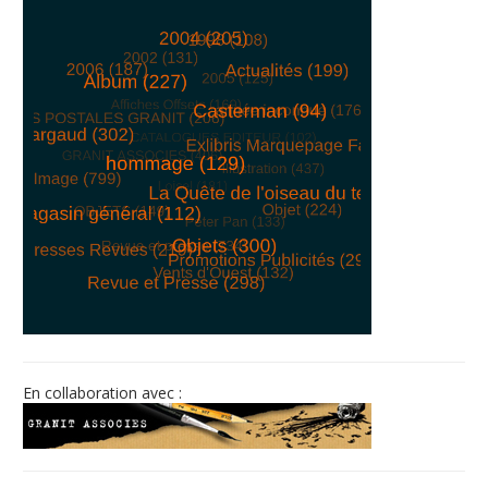
© Free
Joomla! 3 Modules
- by
VinaGecko.com
En collaboration avec :