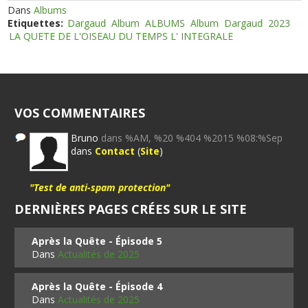
Dans
Albums
Etiquettes:
Dargaud
Album
ALBUMS
Album
Dargaud
2023
LA QUETE DE L'OISEAU DU TEMPS L' INTEGRALE
VOS COMMENTAIRES
Bruno
dans %AM, %20 %404 %2015 %08:%Sep
dans
Contact
(
Site
)
"Test de anti-spam protection"
DERNIÈRES PAGES CRÉES SUR LE SITE
Après la Quête - Épisode 5
Dans
Actualités de 2025
Après la Quête - Épisode 4
Dans
Actualités de 2025