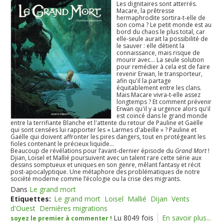
Les dignitaires sont atterrés.
Macare, la prêtresse
hermaphrodite sortira-t-elle de
son coma ? Le petit monde est au
bord du chaos le plus total, car
elle-seule aurait la possibilité de
le sauver : elle détient la
connaissance, mais risque de
mourir avec... La seule solution
pour remédier à cela est de faire
revenir Erwan, le transporteur,
afin qu'il la partage
équitablement entre les clans.
Mais Macare vivra-t-elle assez
longtemps ? Et comment prévenir
Erwan qu'il y a urgence alors qu'il
est coincé dans le grand monde
entre la terrifiante Blanche et l'attente du retour de Pauline et Gaëlle
qui sont censées lui rapporter les « Larmes d'abeille » ? Pauline et
Gaëlle qui doivent affronter les pires dangers, tout en protégeant les
fioles contenant le précieux liquide...
Beaucoup de révélations pour l’avant-dernier épisode du
Grand Mort
!
Djian, Loisel et Mallié poursuivent avec un talent rare cette série aux
dessins somptueux et uniques en son genre, mêlant fantasy et récit
post-apocalyptique. Une métaphore des problématiques de notre
société moderne comme l’écologie ou la crise des migrants.
Dans
Le grand mort
Etiquettes:
Le grand mort
Loisel
Mallié
Dijan
Vents
d'Ouest
Dernières migrations
Lu 8049 fois
En savoir plus...
soyez le premier à commenter !