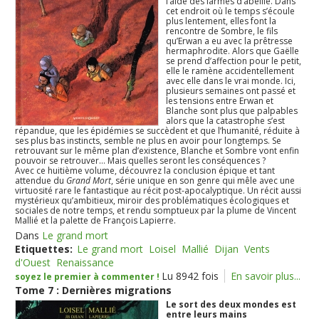
l’aide des larmes d’abeille. Dans
cet endroit où le temps s’écoule
plus lentement, elles font la
rencontre de Sombre, le fils
qu’Erwan a eu avec la prêtresse
hermaphrodite. Alors que Gaëlle
se prend d’affection pour le petit,
elle le ramène accidentellement
avec elle dans le vrai monde. Ici,
plusieurs semaines ont passé et
les tensions entre Erwan et
Blanche sont plus que palpables
alors que la catastrophe s’est
répandue, que les épidémies se succèdent et que l’humanité, réduite à
ses plus bas instincts, semble ne plus en avoir pour longtemps. Se
retrouvant sur le même plan d’existence, Blanche et Sombre vont enfin
pouvoir se retrouver… Mais quelles seront les conséquences ?
Avec ce huitième volume, découvrez la conclusion épique et tant
attendue du
Grand Mort
, série unique en son genre qui mêle avec une
virtuosité rare le fantastique au récit post-apocalyptique. Un récit aussi
mystérieux qu’ambitieux, miroir des problématiques écologiques et
sociales de notre temps, et rendu somptueux par la plume de Vincent
Mallié et la palette de François Lapierre.
Dans
Le grand mort
Etiquettes:
Le grand mort
Loisel
Mallié
Dijan
Vents
d'Ouest
Renaissance
Lu 8942 fois
En savoir plus...
soyez le premier à commenter !
Tome 7 : Dernières migrations
Le sort des deux mondes est
entre leurs mains