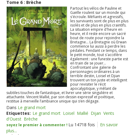
Tome 6 : Brèche
Partout les vélos de Pauline et
Gaëlle roulent sur un monde qui
s'écroule. Méfiants et agressifs,
les survivants sont de plus en plus
isolés et de plus en plus craintifs.
La situation empire d'heure en
heure, et il reste encore un sacré
bout de route pour rejoindre la
Bretagne... La Bretagne où Erwan
commence lui aussi à perdre les
pédales. Pendant ce temps, dans
le petit monde, tout s'accélère
également : une funeste partie est
en train de se jouer...
Confrontant une galerie de
personnages ordinaires à un
terrible destin, Loisel et Djian
trouvent un ton juste et intelligent
pour revisiter le récit
apocalyptique, y mêlant de
subtiles touches de fantastique, et livrer une série singulière et
attachante. Vincent Mallié, par son dessin expressif et poétique,
restitue à merveille l’ambiance unique qui s’en dégage.
Dans
Le grand mort
Etiquettes:
Le grand mort
Loisel
Mallié
Dijan
Vents
d'Ouest
Brèche
Lu 14718 fois
En savoir
soyez le premier à commenter !
plus...