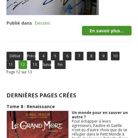
Publié dans
Dessins
En savoir plus...
Début
Précédent
4
5
6
7
8
9
10
11
12
13
Suivant
Fin
Page 12 sur 13
DERNIÈRES PAGES CRÉES
Tome 8 : Renaissance
Un monde pour en sauver un
autre ?
Pour échapper à leurs
agresseurs, Pauline et Gaëlle
n’ont eu d’autre choix que de se
réfugier dans le Petit Monde à