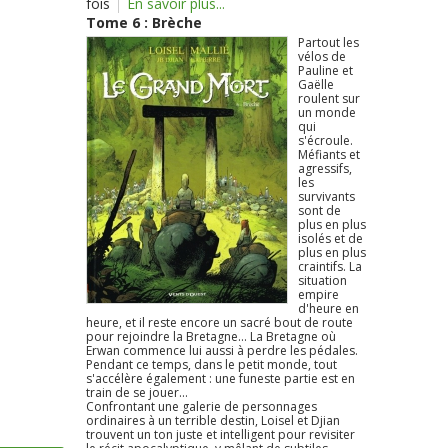
fois
En savoir plus...
Tome 6 : Brèche
Partout les
vélos de
Pauline et
Gaëlle
roulent sur
un monde
qui
s'écroule.
Méfiants et
agressifs,
les
survivants
sont de
plus en plus
isolés et de
plus en plus
craintifs. La
situation
empire
d'heure en
heure, et il reste encore un sacré bout de route
pour rejoindre la Bretagne... La Bretagne où
Erwan commence lui aussi à perdre les pédales.
Pendant ce temps, dans le petit monde, tout
s'accélère également : une funeste partie est en
train de se jouer...
Confrontant une galerie de personnages
ordinaires à un terrible destin, Loisel et Djian
trouvent un ton juste et intelligent pour revisiter