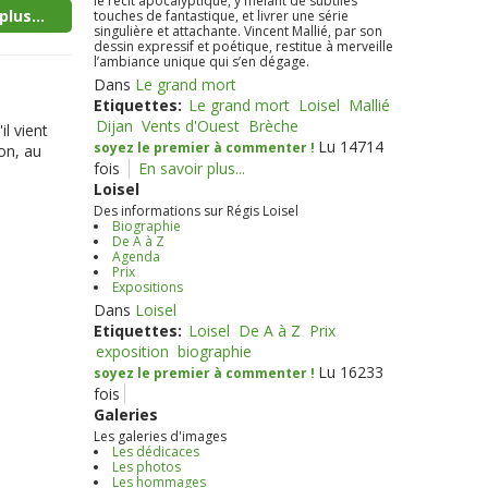
le récit apocalyptique, y mêlant de subtiles
plus...
touches de fantastique, et livrer une série
singulière et attachante. Vincent Mallié, par son
dessin expressif et poétique, restitue à merveille
l’ambiance unique qui s’en dégage.
Dans
Le grand mort
Etiquettes:
Le grand mort
Loisel
Mallié
Dijan
Vents d'Ouest
Brèche
l vient
Lu 14714
soyez le premier à commenter !
on, au
fois
En savoir plus...
Loisel
Des informations sur Régis Loisel
Biographie
De A à Z
Agenda
Prix
Expositions
Dans
Loisel
Etiquettes:
Loisel
De A à Z
Prix
exposition
biographie
Lu 16233
soyez le premier à commenter !
fois
Galeries
Les galeries d'images
Les dédicaces
Les photos
Les hommages