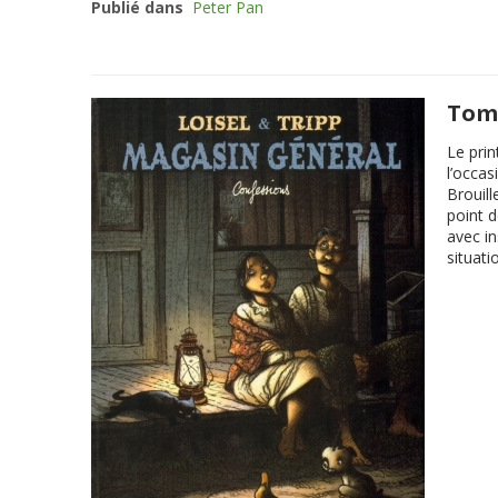
Publié dans
Peter Pan
Tome
Le prin
l’occas
Brouill
point 
avec in
situati