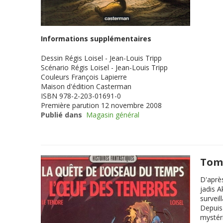
Informations supplémentaires
Dessin
Régis Loisel - Jean-Louis Tripp
Scénario
Régis Loisel - Jean-Louis Tripp
Couleurs
François Lapierre
Maison d'édition
Casterman
ISBN
978-2-203-01691-0
Première parution
12 novembre 2008
Publié dans
Magasin général
Tome
D'après
jadis A
surveil
Depuis 
mystéri