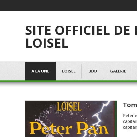
SITE OFFICIEL DE
LOISEL
A LA UNE
LOISEL
BDD
GALERIE
Tome
Peter e
capitai
capitai