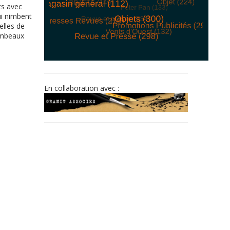
ts avec
ui nimbent
elles de
lambeaux
© Free
Joomla! 3 Modules
- by
VinaGecko.com
En collaboration avec :