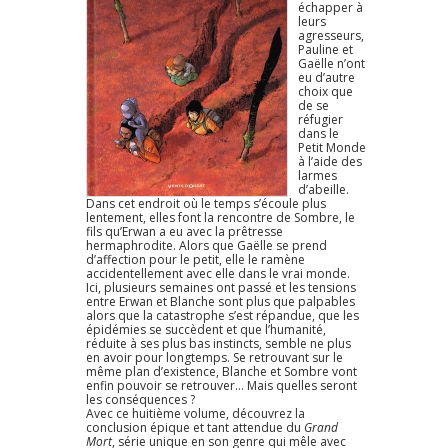
échapper à
leurs
agresseurs,
Pauline et
Gaëlle n’ont
eu d’autre
choix que
de se
réfugier
dans le
Petit Monde
à l’aide des
larmes
d’abeille.
Dans cet endroit où le temps s’écoule plus
lentement, elles font la rencontre de Sombre, le
fils qu’Erwan a eu avec la prêtresse
hermaphrodite. Alors que Gaëlle se prend
d’affection pour le petit, elle le ramène
accidentellement avec elle dans le vrai monde.
Ici, plusieurs semaines ont passé et les tensions
entre Erwan et Blanche sont plus que palpables
alors que la catastrophe s’est répandue, que les
épidémies se succèdent et que l’humanité,
réduite à ses plus bas instincts, semble ne plus
en avoir pour longtemps. Se retrouvant sur le
même plan d’existence, Blanche et Sombre vont
enfin pouvoir se retrouver… Mais quelles seront
les conséquences ?
Avec ce huitième volume, découvrez la
conclusion épique et tant attendue du
Grand
Mort
, série unique en son genre qui mêle avec