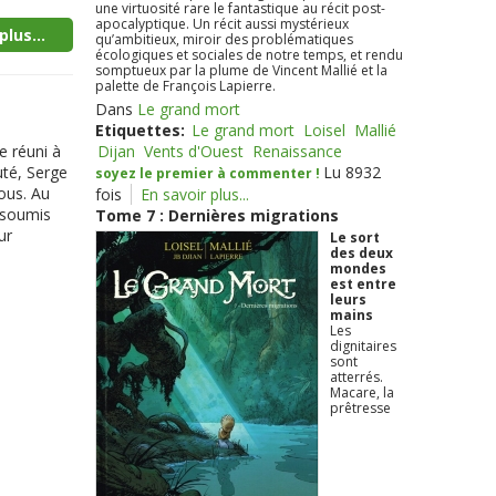
une virtuosité rare le fantastique au récit post-
apocalyptique. Un récit aussi mystérieux
plus...
qu’ambitieux, miroir des problématiques
écologiques et sociales de notre temps, et rendu
somptueux par la plume de Vincent Mallié et la
palette de François Lapierre.
Dans
Le grand mort
Etiquettes:
Le grand mort
Loisel
Mallié
e réuni à
Dijan
Vents d'Ouest
Renaissance
uté, Serge
Lu 8932
soyez le premier à commenter !
ous. Au
fois
En savoir plus...
 soumis
Tome 7 : Dernières migrations
ur
Le sort
des deux
mondes
est entre
leurs
mains
Les
dignitaires
sont
atterrés.
Macare, la
prêtresse