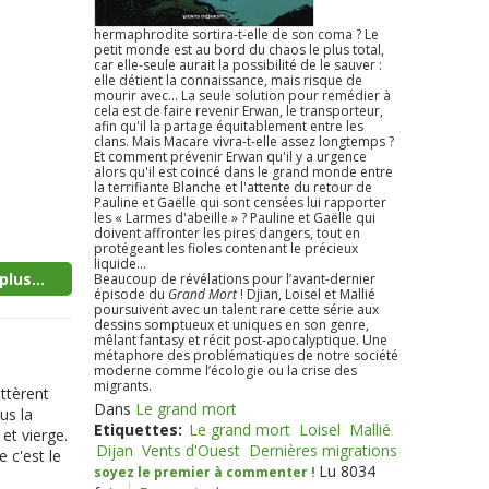
hermaphrodite sortira-t-elle de son coma ? Le
petit monde est au bord du chaos le plus total,
car elle-seule aurait la possibilité de le sauver :
elle détient la connaissance, mais risque de
mourir avec... La seule solution pour remédier à
cela est de faire revenir Erwan, le transporteur,
afin qu'il la partage équitablement entre les
clans. Mais Macare vivra-t-elle assez longtemps ?
Et comment prévenir Erwan qu'il y a urgence
alors qu'il est coincé dans le grand monde entre
la terrifiante Blanche et l'attente du retour de
Pauline et Gaëlle qui sont censées lui rapporter
les « Larmes d'abeille » ? Pauline et Gaëlle qui
doivent affronter les pires dangers, tout en
protégeant les fioles contenant le précieux
liquide...
plus...
Beaucoup de révélations pour l’avant-dernier
épisode du
Grand Mort
! Djian, Loisel et Mallié
poursuivent avec un talent rare cette série aux
dessins somptueux et uniques en son genre,
mêlant fantasy et récit post-apocalyptique. Une
métaphore des problématiques de notre société
moderne comme l’écologie ou la crise des
migrants.
ittèrent
Dans
Le grand mort
us la
Etiquettes:
Le grand mort
Loisel
Mallié
 et vierge.
Dijan
Vents d'Ouest
Dernières migrations
 c'est le
Lu 8034
soyez le premier à commenter !