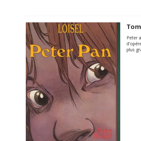
Tome
Peter a
d'opér
plus g