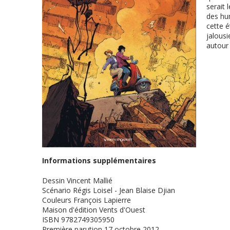
serait 
des hu
cette é
jalousi
autour
Informations supplémentaires
Dessin
Vincent Mallié
Scénario
Régis Loisel - Jean Blaise Djian
Couleurs
François Lapierre
Maison d'édition
Vents d'Ouest
ISBN
9782749305950
Première parution
17 octobre 2012