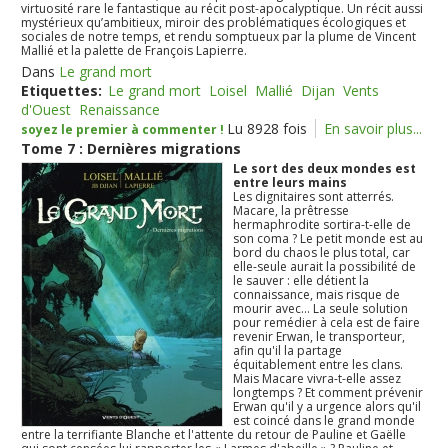
virtuosité rare le fantastique au récit post-apocalyptique. Un récit aussi
mystérieux qu’ambitieux, miroir des problématiques écologiques et
sociales de notre temps, et rendu somptueux par la plume de Vincent
Mallié et la palette de François Lapierre.
Dans
Le grand mort
Etiquettes:
Le grand mort
Loisel
Mallié
Dijan
Vents
d'Ouest
Renaissance
Lu 8928 fois
En savoir plus...
soyez le premier à commenter !
Tome 7 : Dernières migrations
Le sort des deux mondes est
entre leurs mains
Les dignitaires sont atterrés.
Macare, la prêtresse
hermaphrodite sortira-t-elle de
son coma ? Le petit monde est au
bord du chaos le plus total, car
elle-seule aurait la possibilité de
le sauver : elle détient la
connaissance, mais risque de
mourir avec... La seule solution
pour remédier à cela est de faire
revenir Erwan, le transporteur,
afin qu'il la partage
équitablement entre les clans.
Mais Macare vivra-t-elle assez
longtemps ? Et comment prévenir
Erwan qu'il y a urgence alors qu'il
est coincé dans le grand monde
entre la terrifiante Blanche et l'attente du retour de Pauline et Gaëlle