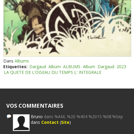
Dans
Albums
Etiquettes:
Dargaud
Album
ALBUMS
Album
Dargaud
2023
LA QUETE DE L'OISEAU DU TEMPS L' INTEGRALE
VOS COMMENTAIRES
Bruno
dans %AM, %20 %404 %2015 %08:%Sep
dans
Contact
(
Site
)