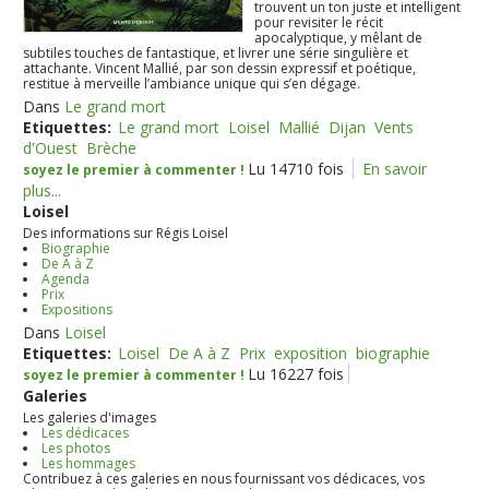
trouvent un ton juste et intelligent
pour revisiter le récit
apocalyptique, y mêlant de
subtiles touches de fantastique, et livrer une série singulière et
attachante. Vincent Mallié, par son dessin expressif et poétique,
restitue à merveille l’ambiance unique qui s’en dégage.
Dans
Le grand mort
Etiquettes:
Le grand mort
Loisel
Mallié
Dijan
Vents
d'Ouest
Brèche
Lu 14710 fois
En savoir
soyez le premier à commenter !
plus...
Loisel
Des informations sur Régis Loisel
Biographie
De A à Z
Agenda
Prix
Expositions
Dans
Loisel
Etiquettes:
Loisel
De A à Z
Prix
exposition
biographie
Lu 16227 fois
soyez le premier à commenter !
Galeries
Les galeries d'images
Les dédicaces
Les photos
Les hommages
Contribuez à ces galeries en nous fournissant vos dédicaces, vos