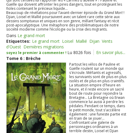
qui sont censées lui rapporter les « Larmes d'abeille » ? Pauline et
Gaëlle qui doivent affronter les pires dangers, tout en protégeant les
fioles contenant le précieux liquide...
Beaucoup de révélations pour l’avant-dernier épisode du
Grand Mort
!
Djian, Loisel et Mallié poursuivent avec un talent rare cette série aux
dessins somptueux et uniques en son genre, mêlant fantasy et récit
post-apocalyptique. Une métaphore des problématiques de notre
société moderne comme l’écologie ou la crise des migrants.
Dans
Le grand mort
Etiquettes:
Le grand mort
Loisel
Mallié
Dijan
Vents
d'Ouest
Dernières migrations
Lu 8026 fois
En savoir plus...
soyez le premier à commenter !
Tome 6 : Brèche
Partout les vélos de Pauline et
Gaëlle roulent sur un monde qui
s'écroule. Méfiants et agressifs,
les survivants sont de plus en plus
isolés et de plus en plus craintifs.
La situation empire d'heure en
heure, et il reste encore un sacré
bout de route pour rejoindre la
Bretagne... La Bretagne où Erwan
commence lui aussi à perdre les
pédales. Pendant ce temps, dans
le petit monde, tout s'accélère
également : une funeste partie est
en train de se jouer...
Confrontant une galerie de
personnages ordinaires à un
terrible destin, Loisel et Djian