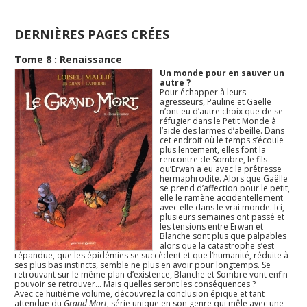
DERNIÈRES PAGES CRÉES
Tome 8 : Renaissance
Un monde pour en sauver un
autre ?
Pour échapper à leurs
agresseurs, Pauline et Gaëlle
n’ont eu d’autre choix que de se
réfugier dans le Petit Monde à
l’aide des larmes d’abeille. Dans
cet endroit où le temps s’écoule
plus lentement, elles font la
rencontre de Sombre, le fils
qu’Erwan a eu avec la prêtresse
hermaphrodite. Alors que Gaëlle
se prend d’affection pour le petit,
elle le ramène accidentellement
avec elle dans le vrai monde. Ici,
plusieurs semaines ont passé et
les tensions entre Erwan et
Blanche sont plus que palpables
alors que la catastrophe s’est
répandue, que les épidémies se succèdent et que l’humanité, réduite à
ses plus bas instincts, semble ne plus en avoir pour longtemps. Se
retrouvant sur le même plan d’existence, Blanche et Sombre vont enfin
pouvoir se retrouver… Mais quelles seront les conséquences ?
Avec ce huitième volume, découvrez la conclusion épique et tant
attendue du
Grand Mort
, série unique en son genre qui mêle avec une