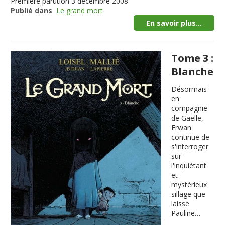
Première parution
3 décembre 2008
Publié dans
Le grand mort
En savoir plus...
Tome 3 :
Blanche
Désormais
en
compagnie
de Gaëlle,
Erwan
continue de
s'interroger
sur
l'inquiétant
et
mystérieux
sillage que
laisse
Pauline…