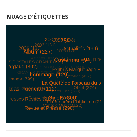
NUAGE D'ÉTIQUETTES
© Free
Joomla! 3 Modules
- by
VinaGecko.com