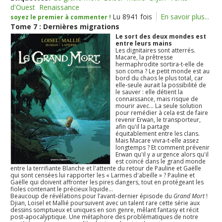
d'Ouest
Renaissance
Lu 8941 fois
En savoir plus...
soyez le premier à commenter !
Tome 7 : Dernières migrations
Le sort des deux mondes est
entre leurs mains
Les dignitaires sont atterrés.
Macare, la prêtresse
hermaphrodite sortira-t-elle de
son coma ? Le petit monde est au
bord du chaos le plus total, car
elle-seule aurait la possibilité de
le sauver : elle détient la
connaissance, mais risque de
mourir avec... La seule solution
pour remédier à cela est de faire
revenir Erwan, le transporteur,
afin qu'il la partage
équitablement entre les clans.
Mais Macare vivra-t-elle assez
longtemps ? Et comment prévenir
Erwan qu'il y a urgence alors qu'il
est coincé dans le grand monde
entre la terrifiante Blanche et l'attente du retour de Pauline et Gaëlle
qui sont censées lui rapporter les « Larmes d'abeille » ? Pauline et
Gaëlle qui doivent affronter les pires dangers, tout en protégeant les
fioles contenant le précieux liquide...
Beaucoup de révélations pour l’avant-dernier épisode du
Grand Mort
!
Djian, Loisel et Mallié poursuivent avec un talent rare cette série aux
dessins somptueux et uniques en son genre, mêlant fantasy et récit
post-apocalyptique. Une métaphore des problématiques de notre