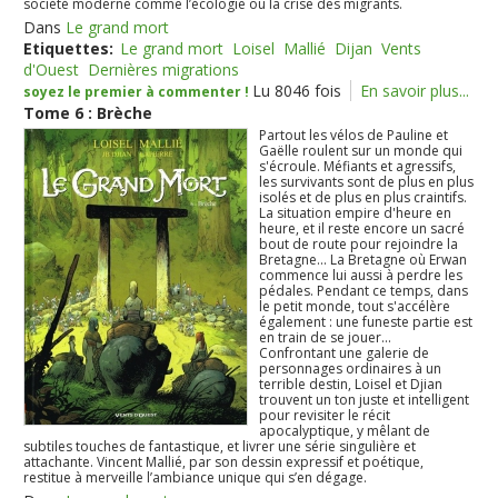
société moderne comme l’écologie ou la crise des migrants.
Dans
Le grand mort
Etiquettes:
Le grand mort
Loisel
Mallié
Dijan
Vents
d'Ouest
Dernières migrations
Lu 8046 fois
En savoir plus...
soyez le premier à commenter !
Tome 6 : Brèche
Partout les vélos de Pauline et
Gaëlle roulent sur un monde qui
s'écroule. Méfiants et agressifs,
les survivants sont de plus en plus
isolés et de plus en plus craintifs.
La situation empire d'heure en
heure, et il reste encore un sacré
bout de route pour rejoindre la
Bretagne... La Bretagne où Erwan
commence lui aussi à perdre les
pédales. Pendant ce temps, dans
le petit monde, tout s'accélère
également : une funeste partie est
en train de se jouer...
Confrontant une galerie de
personnages ordinaires à un
terrible destin, Loisel et Djian
trouvent un ton juste et intelligent
pour revisiter le récit
apocalyptique, y mêlant de
subtiles touches de fantastique, et livrer une série singulière et
attachante. Vincent Mallié, par son dessin expressif et poétique,
restitue à merveille l’ambiance unique qui s’en dégage.