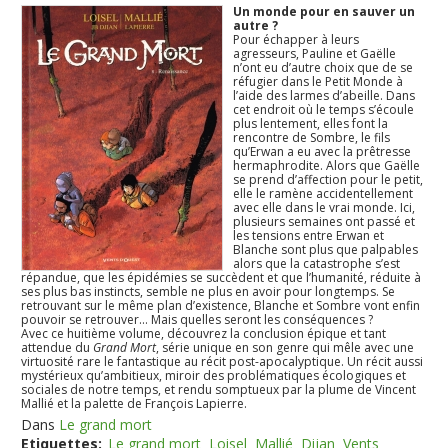
Un monde pour en sauver un
autre ?
Pour échapper à leurs
agresseurs, Pauline et Gaëlle
n’ont eu d’autre choix que de se
réfugier dans le Petit Monde à
l’aide des larmes d’abeille. Dans
cet endroit où le temps s’écoule
plus lentement, elles font la
rencontre de Sombre, le fils
qu’Erwan a eu avec la prêtresse
hermaphrodite. Alors que Gaëlle
se prend d’affection pour le petit,
elle le ramène accidentellement
avec elle dans le vrai monde. Ici,
plusieurs semaines ont passé et
les tensions entre Erwan et
Blanche sont plus que palpables
alors que la catastrophe s’est
répandue, que les épidémies se succèdent et que l’humanité, réduite à
ses plus bas instincts, semble ne plus en avoir pour longtemps. Se
retrouvant sur le même plan d’existence, Blanche et Sombre vont enfin
pouvoir se retrouver… Mais quelles seront les conséquences ?
Avec ce huitième volume, découvrez la conclusion épique et tant
attendue du
Grand Mort
, série unique en son genre qui mêle avec une
virtuosité rare le fantastique au récit post-apocalyptique. Un récit aussi
mystérieux qu’ambitieux, miroir des problématiques écologiques et
sociales de notre temps, et rendu somptueux par la plume de Vincent
Mallié et la palette de François Lapierre.
Dans
Le grand mort
Etiquettes:
Le grand mort
Loisel
Mallié
Dijan
Vents