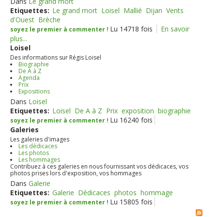
Dans
Le grand mort
Etiquettes:
Le grand mort
Loisel
Mallié
Dijan
Vents
d'Ouest
Brèche
Lu 14718 fois
En savoir
soyez le premier à commenter !
plus...
Loisel
Des informations sur Régis Loisel
Biographie
De A à Z
Agenda
Prix
Expositions
Dans
Loisel
Etiquettes:
Loisel
De A à Z
Prix
exposition
biographie
Lu 16240 fois
soyez le premier à commenter !
Galeries
Les galeries d'images
Les dédicaces
Les photos
Les hommages
Contribuez à ces galeries en nous fournissant vos dédicaces, vos
photos prises lors d'exposition, vos hommages
Dans
Galerie
Etiquettes:
Galerie
Dédicaces
photos
hommage
Lu 15805 fois
soyez le premier à commenter !