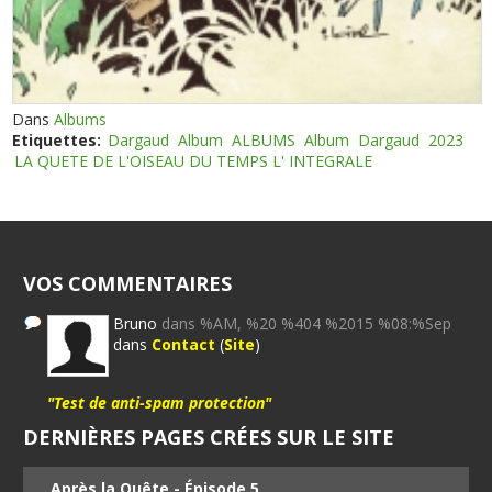
Dans
Albums
Etiquettes:
Dargaud
Album
ALBUMS
Album
Dargaud
2023
LA QUETE DE L'OISEAU DU TEMPS L' INTEGRALE
VOS COMMENTAIRES
Bruno
dans %AM, %20 %404 %2015 %08:%Sep
dans
Contact
(
Site
)
"Test de anti-spam protection"
DERNIÈRES PAGES CRÉES SUR LE SITE
Après la Quête - Épisode 5