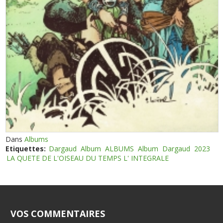
Dans
Albums
Etiquettes:
Dargaud
Album
ALBUMS
Album
Dargaud
2023
LA QUETE DE L'OISEAU DU TEMPS L' INTEGRALE
VOS COMMENTAIRES