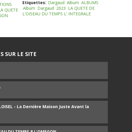
Etiquettes:
Dargaud
Album
ALBUMS
TIONS
Album
Dargaud
2023
LA QUETE DE
LA QUETE
L'OISEAU DU TEMPS L' INTEGRALE
EGON
S SUR LE SITE
5
4
ISEL - La Dernière Maison Juste Avant la
SEAU DU TEMPS 8 L'OMEGON