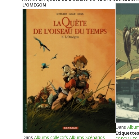
L'OMEGON
Dans
Album
Etiquettes
Dans
Albums collectifs Albums Scénarios
SPECIALES