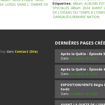
Etiquettes:
Album
ALBUMS EDI
24
LOISEL DANS L' OMBRE DE
SPECIALES
Album
2024
AVANT 
DE L'OISEAU DU TEMPS 8 L'OM
DARGAUD/LIBRAIRIE NATION
DERNIÈRES PAGES CRÉE
%Sep
dans
Contact
(
Site
)
Après la Quête - Épisode 
Dans
Actualités de 2025
Après la Quête - Épisode 
Dans
Actualités de 2025
EXPOSITION/VENTE Régis LO
Forêt
Dans
Actualités de 2025
AVANT LA QUETE DE L'OI