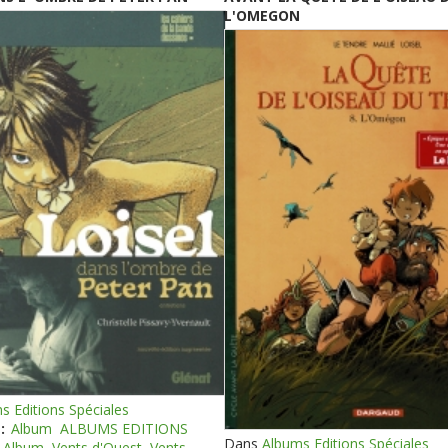
L'OMEGON
s Editions Spéciales
:
Album
ALBUMS EDITIONS
Dans
Albums Editions Spéciales
Album
Vents d'Ouest
Vents