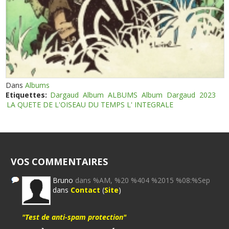
Dans
Albums
Etiquettes:
Dargaud
Album
ALBUMS
Album
Dargaud
2023
LA QUETE DE L'OISEAU DU TEMPS L' INTEGRALE
VOS COMMENTAIRES
Bruno
dans %AM, %20 %404 %2015 %08:%Sep
dans
Contact
(
Site
)
"Test de anti-spam protection"