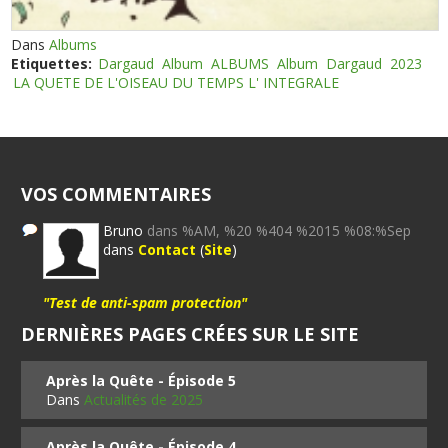
Dans
Albums
Etiquettes:
Dargaud
Album
ALBUMS
Album
Dargaud
2023
LA QUETE DE L'OISEAU DU TEMPS L' INTEGRALE
VOS COMMENTAIRES
Bruno
dans %AM, %20 %404 %2015 %08:%Sep
dans
Contact
(
Site
)
"Test de anti-spam protection"
DERNIÈRES PAGES CRÉES SUR LE SITE
Après la Quête - Épisode 5
Dans
Actualités de 2025
Après la Quête - Épisode 4