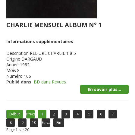
CHARLIE MENSUEL ALBUM N° 1
Informations supplémentaires
Description
RELIURE CHARLIE 1 à 5
Origine
DARGAUD
Année
1982
Mois
8
Numéro
106
Publié dans
BD dans Revues
En savoir plus...
Début
Précédent
1
2
3
4
5
6
7
8
9
10
Suivant
Fin
Page 1 sur 20