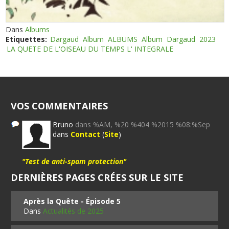
Dans
Albums
Etiquettes:
Dargaud
Album
ALBUMS
Album
Dargaud
2023
LA QUETE DE L'OISEAU DU TEMPS L' INTEGRALE
VOS COMMENTAIRES
Bruno
dans %AM, %20 %404 %2015 %08:%Sep
dans
Contact
(
Site
)
"Test de anti-spam protection"
DERNIÈRES PAGES CRÉES SUR LE SITE
Après la Quête - Épisode 5
Dans
Actualités de 2025