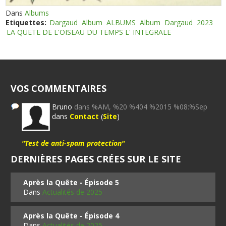
Dans
Albums
Etiquettes:
Dargaud
Album
ALBUMS
Album
Dargaud
2023
LA QUETE DE L'OISEAU DU TEMPS L' INTEGRALE
VOS COMMENTAIRES
Bruno
dans %AM, %20 %404 %2015 %08:%Sep
dans
Contact
(
Site
)
"Test de anti-spam protection"
DERNIÈRES PAGES CRÉES SUR LE SITE
Après la Quête - Épisode 5
Dans
Actualités de 2025
Après la Quête - Épisode 4
Dans
Actualités de 2025